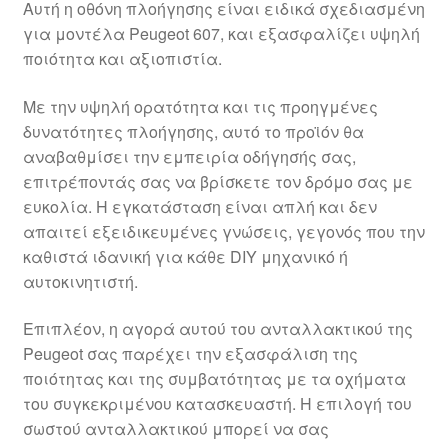
Αυτή η οθόνη πλοήγησης είναι ειδικά σχεδιασμένη
Ολοκλήρωση αγοράς
για μοντέλα Peugeot 607, και εξασφαλίζει υψηλή
ποιότητα και αξιοπιστία.
Οροι και Προϋποθέσεις
Με την υψηλή ορατότητα και τις προηγμένες
Παγκόσμια αποστολή
δυνατότητες πλοήγησης, αυτό το προϊόν θα
αναβαθμίσει την εμπειρία οδήγησής σας,
επιτρέποντάς σας να βρίσκετε τον δρόμο σας με
Παράπονα
ευκολία. Η εγκατάσταση είναι απλή και δεν
απαιτεί εξειδικευμένες γνώσεις, γεγονός που την
πληρωμές
καθιστά ιδανική για κάθε DIY μηχανικό ή
αυτοκινητιστή.
Πολιτική Απορρήτου
Επιπλέον, η αγορά αυτού του ανταλλακτικού της
Σχετικά με εμάς
Peugeot σας παρέχει την εξασφάλιση της
ποιότητας και της συμβατότητας με τα οχήματα
του συγκεκριμένου κατασκευαστή. Η επιλογή του
σωστού ανταλλακτικού μπορεί να σας