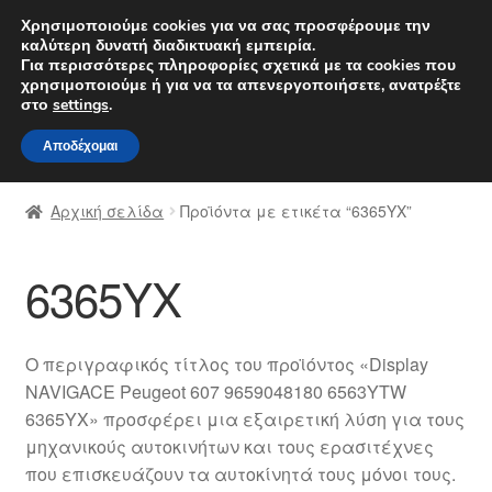
ΑΠΟΣΤΟΛΗ από 7 EUR
Χρησιμοποιούμε cookies για να σας προσφέρουμε την
καλύτερη δυνατή διαδικτυακή εμπειρία.
Δευτέρα-Παρ. 9 π.μ. - 4 μ.μ.
800 848 1565
Για περισσότερες πληροφορίες σχετικά με τα cookies που
χρησιμοποιούμε ή για να τα απενεργοποιήσετε, ανατρέξτε
Απευθείας
Μετάβαση
στο
settings
.
Μενού
μετάβαση
σε
Αποδέχομαι
στην
περιεχόμενο
Αρχική
πλοήγηση
Αρχική σελίδα
Προϊόντα με ετικέτα “6365YX”
Διαδικασία Παραπόνων
6365YX
Επικοινωνία
Καροτσάκι
Ο περιγραφικός τίτλος του προϊόντος «Display
NAVIGACE Peugeot 607 9659048180 6563YTW
Μεταφορά
6365YX» προσφέρει μια εξαιρετική λύση για τους
μηχανικούς αυτοκινήτων και τους ερασιτέχνες
Ο λογαριασμός μου
που επισκευάζουν τα αυτοκίνητά τους μόνοι τους.