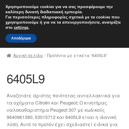
ΑΠΟΣΤΟΛΗ από 7 EUR
Χρησιμοποιούμε cookies για να σας προσφέρουμε την
καλύτερη δυνατή διαδικτυακή εμπειρία.
Δευτέρα-Παρ. 9 π.μ. - 4 μ.μ.
800 848 1565
Για περισσότερες πληροφορίες σχετικά με τα cookies που
χρησιμοποιούμε ή για να τα απενεργοποιήσετε, ανατρέξτε
Απευθείας
Μετάβαση
στο
settings
.
Μενού
μετάβαση
σε
Αποδέχομαι
στην
περιεχόμενο
Αρχική
πλοήγηση
Αρχική σελίδα
Προϊόντα με ετικέτα “6405L9”
Διαδικασία Παραπόνων
6405L9
Επικοινωνία
Καροτσάκι
Αναζητάτε άριστης ποιότητας ανταλλακτικά για
τα οχήματα Citroën και Peugeot; Ο κινητήρας
Μεταφορά
υαλοκαθαριστήρα Peugeot 307 με κωδικούς
9640961380, 53015712 και 6405L9 είναι η ιδανική
Ο λογαριασμός μου
λύση. Αυτό το προϊόν έχει σχεδιαστεί ειδικά για