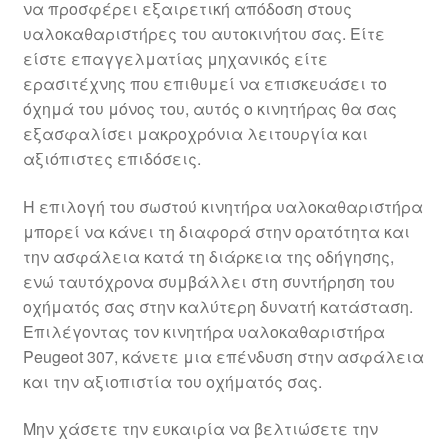
να προσφέρει εξαιρετική απόδοση στους
Ολοκλήρωση αγοράς
υαλοκαθαριστήρες του αυτοκινήτου σας. Είτε
είστε επαγγελματίας μηχανικός είτε
Οροι και Προϋποθέσεις
ερασιτέχνης που επιθυμεί να επισκευάσει το
όχημά του μόνος του, αυτός ο κινητήρας θα σας
Παγκόσμια αποστολή
εξασφαλίσει μακροχρόνια λειτουργία και
αξιόπιστες επιδόσεις.
Παράπονα
Η επιλογή του σωστού κινητήρα υαλοκαθαριστήρα
μπορεί να κάνει τη διαφορά στην ορατότητα και
πληρωμές
την ασφάλεια κατά τη διάρκεια της οδήγησης,
ενώ ταυτόχρονα συμβάλλει στη συντήρηση του
Πολιτική Απορρήτου
οχήματός σας στην καλύτερη δυνατή κατάσταση.
Επιλέγοντας τον κινητήρα υαλοκαθαριστήρα
Σχετικά με εμάς
Peugeot 307, κάνετε μια επένδυση στην ασφάλεια
και την αξιοπιστία του οχήματός σας.
Μην χάσετε την ευκαιρία να βελτιώσετε την