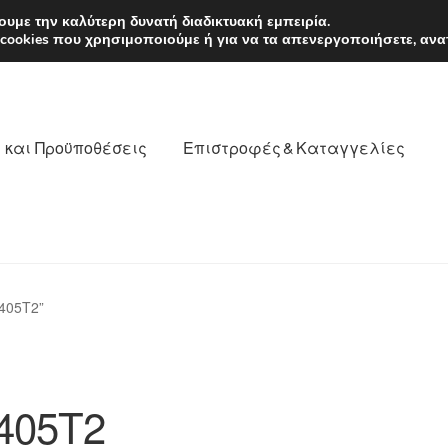
EUR
Δευτέρα-Παρ. 9
υμε την καλύτερη δυνατή διαδικτυακή εμπειρία.
 cookies που χρησιμοποιούμε ή για να τα απενεργοποιήσετε, ανα
 και Προϋποθέσεις
Επιστροφές & Καταγγελίες
νωνία
Καροτσάκι
Μεταφορά
Ο λογαριασμός μου
405T2”
θέσεις
Παγκόσμια αποστολή
Παράπονα
πληρωμές
405T2