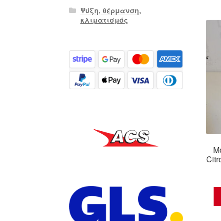
Ψύξη, θέρμανση,
κλιματισμός
Μ
Cit