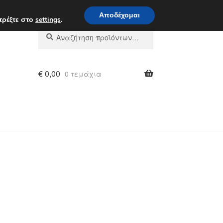
 π.μ. - 4 μ.μ.
800 848 1565
Αποδέχομαι
τρέξτε στο
settings
.
Αναζήτηση
Αναζήτηση
για:
€
0,00
0 τεμάχια