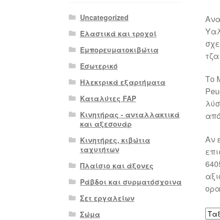
Uncategorized
Ανα
Υαλ
Ελαστικά και τροχοί
σχε
Εμπορευματοκιβώτια
τζα
Εσωτερικό
Το 
Ηλεκτρικά εξαρτήματα
Peu
Καταλύτες FAP
λύσ
Κινητήρας - ανταλλακτικά
από
και αξεσουάρ
Αν 
Κινητήρες, κιβώτια
ταχυτήτων
επι
640
Πλαίσιο και άξονες
αξι
Ράβδοι και συρματόσχοινα
ορα
Σετ εργαλείων
Σώμα