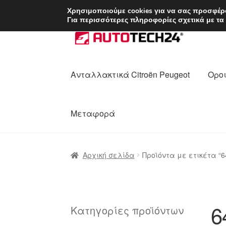
ΑΠΟΣΤΟΛΗ από 7 
Χρησιμοποιούμε cookies για να σας προσφέρο
Για περισσότερες πληροφορίες σχετικά με τα
Απευθείας
Μετάβαση
μετάβαση
σε
στην
περιεχόμενο
πλοήγηση
Ανταλλακτικά Citroën Peugeot
Οροι
Μεταφορά
Αρχική
Διαδικασία Παραπόνων
Επικοι
Αρχική σελίδα
Προϊόντα με ετικέτα “6
Ολοκλήρωση αγοράς
Οροι και Προϋπο
Πολιτική Απορρήτου
Σχετικά με εμάς
6
Κατηγορίες προϊόντων