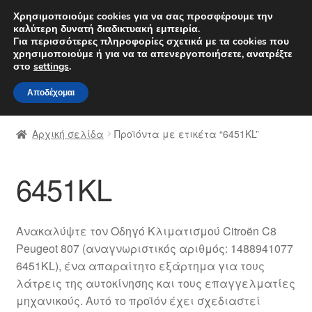
ΑΠΟΣΤΟΛΗ από 7 EUR
Χρησιμοποιούμε cookies για να σας προσφέρουμε την
καλύτερη δυνατή διαδικτυακή εμπειρία.
Δευτέρα-Παρ. 9 π.μ. - 4 μ.μ.
800 848 1565
Για περισσότερες πληροφορίες σχετικά με τα cookies που
χρησιμοποιούμε ή για να τα απενεργοποιήσετε, ανατρέξτε
Απευθείας
Μετάβαση
στο
settings
.
Μενού
μετάβαση
σε
Αποδέχομαι
στην
περιεχόμενο
Αρχική
πλοήγηση
Αρχική σελίδα
Προϊόντα με ετικέτα “6451KL”
Διαδικασία Παραπόνων
6451KL
Επικοινωνία
Καροτσάκι
Ανακαλύψτε τον Οδηγό Κλιματισμού Citroën C8
Peugeot 807 (αναγνωριστικός αριθμός: 1488941077
Μεταφορά
6451KL), ένα απαραίτητο εξάρτημα για τους
λάτρεις της αυτοκίνησης και τους επαγγελματίες
Ο λογαριασμός μου
μηχανικούς. Αυτό το προϊόν έχει σχεδιαστεί