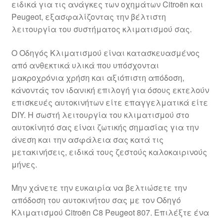
ειδικά για τις ανάγκες των οχημάτων Citroën και
Ολοκλήρωση αγοράς
Peugeot, εξασφαλίζοντας την βέλτιστη
λειτουργία του συστήματος κλιματισμού σας.
Οροι και Προϋποθέσεις
Ο Οδηγός Κλιματισμού είναι κατασκευασμένος
Παγκόσμια αποστολή
από ανθεκτικά υλικά που υπόσχονται
μακροχρόνια χρήση και αξιόπιστη απόδοση,
κάνοντάς τον ιδανική επιλογή για όσους εκτελούν
Παράπονα
επισκευές αυτοκινήτων είτε επαγγελματικά είτε
DIY. Η σωστή λειτουργία του κλιματισμού στο
πληρωμές
αυτοκίνητό σας είναι ζωτικής σημασίας για την
άνεση και την ασφάλεια σας κατά τις
Πολιτική Απορρήτου
μετακινήσεις, ειδικά τους ζεστούς καλοκαιρινούς
μήνες.
Σχετικά με εμάς
Μην χάνετε την ευκαιρία να βελτιώσετε την
απόδοση του αυτοκινήτου σας με τον Οδηγό
Κλιματισμού Citroën C8 Peugeot 807. Επιλέξτε ένα