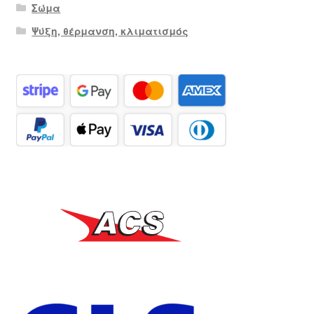
Σώμα
Ψύξη, θέρμανση, κλιματισμός