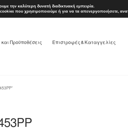
EUR
Δευτέρα-Παρ. 9
υμε την καλύτερη δυνατή διαδικτυακή εμπειρία.
 cookies που χρησιμοποιούμε ή για να τα απενεργοποιήσετε, ανα
 και Προϋποθέσεις
Επιστροφές & Καταγγελίες
νωνία
Καροτσάκι
Μεταφορά
Ο λογαριασμός μου
453PP”
θέσεις
Παγκόσμια αποστολή
Παράπονα
πληρωμές
453PP