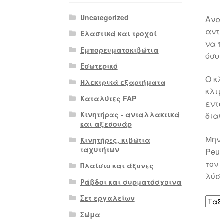
Uncategorized
Ανα
αντ
Ελαστικά και τροχοί
να 
Εμπορευματοκιβώτια
όσο
Εσωτερικό
Ο κ
Ηλεκτρικά εξαρτήματα
κλι
Καταλύτες FAP
εντ
Κινητήρας - ανταλλακτικά
δια
και αξεσουάρ
Μην
Κινητήρες, κιβώτια
ταχυτήτων
Peu
τον
Πλαίσιο και άξονες
λύσ
Ράβδοι και συρματόσχοινα
Σετ εργαλείων
Σώμα