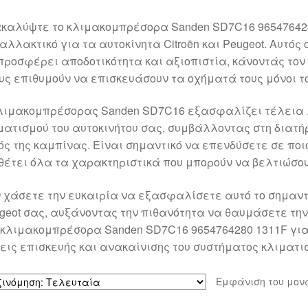
καλύψτε το κλιμακομπρέσορα Sanden SD7C16 965476428
αλλακτικό για τα αυτοκίνητα Citroën και Peugeot. Αυτός
προσφέρει αποδοτικότητα και αξιοπιστία, κάνοντάς τον 
υς επιθυμούν να επισκευάσουν τα οχήματά τους μόνοι το
λιμακομπρέσορας Sanden SD7C16 εξασφαλίζει τέλεια 
ματισμού του αυτοκινήτου σας, συμβάλλοντας στη διατ
ός της καμπίνας. Είναι σημαντικό να επενδύσετε σε ποιό
θέτει όλα τα χαρακτηριστικά που μπορούν να βελτιώσου
 χάσετε την ευκαιρία να εξασφαλίσετε αυτό το σημαντικ
geot σας, αυξάνοντας την πιθανότητα να θαυμάσετε την
 κλιμακομπρέσορα Sanden SD7C16 9654764280 1311F για
εις επισκευής και ανακαίνισης του συστήματος κλιματι
Εμφάνιση του μον