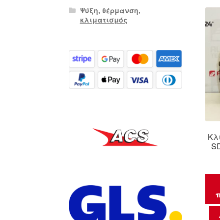
Ψύξη, θέρμανση,
κλιματισμός
Κλ
S
π