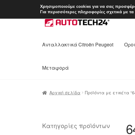
ΑΠΟΣΤΟΛΗ από 7 
Χρησιμοποιούμε cookies για να σας προσφέρο
Για περισσότερες πληροφορίες σχετικά με τα
Απευθείας
Μετάβαση
μετάβαση
σε
στην
περιεχόμενο
πλοήγηση
Ανταλλακτικά Citroën Peugeot
Οροι
Μεταφορά
Αρχική
Διαδικασία Παραπόνων
Επικοι
Αρχική σελίδα
Προϊόντα με ετικέτα “6
Ολοκλήρωση αγοράς
Οροι και Προϋπο
Πολιτική Απορρήτου
Σχετικά με εμάς
6
Κατηγορίες προϊόντων