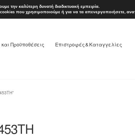
EUR
Δευτέρα-Παρ. 9
υμε την καλύτερη δυνατή διαδικτυακή εμπειρία.
 cookies που χρησιμοποιούμε ή για να τα απενεργοποιήσετε, ανα
 και Προϋποθέσεις
Επιστροφές & Καταγγελίες
νωνία
Καροτσάκι
Μεταφορά
Ο λογαριασμός μου
6453TH”
θέσεις
Παγκόσμια αποστολή
Παράπονα
πληρωμές
453TH