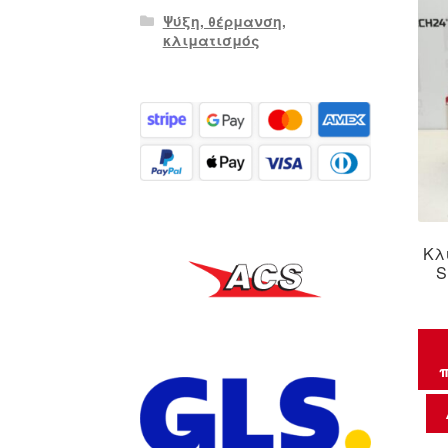
Ψύξη, θέρμανση,
κλιματισμός
Κλ
S
π