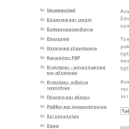
Uncategorized
Ανα
Σάν
Ελαστικά και τροχοί
ερα
Εμπορευματοκιβώτια
Εσωτερικό
Το 
μακ
Ηλεκτρικά εξαρτήματα
οχή
Καταλύτες FAP
ποι
Κινητήρας - ανταλλακτικά
οχή
και αξεσουάρ
Ανα
Κινητήρες, κιβώτια
ταχυτήτων
την
λει
Πλαίσιο και άξονες
Ράβδοι και συρματόσχοινα
Σετ εργαλείων
Σώμα