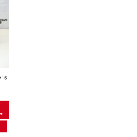
V16
μα
α