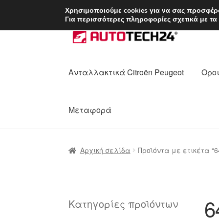
ΑΠΟΣΤΟΛΗ από 7 
Χρησιμοποιούμε cookies για να σας προσφέρο
Για περισσότερες πληροφορίες σχετικά με τα
Απευθείας
Μετάβαση
μετάβαση
σε
στην
περιεχόμενο
πλοήγηση
Ανταλλακτικά Citroën Peugeot
Οροι
Μεταφορά
Αρχική
Διαδικασία Παραπόνων
Επικοι
Αρχική σελίδα
Προϊόντα με ετικέτα “
Ολοκλήρωση αγοράς
Οροι και Προϋπο
Πολιτική Απορρήτου
Σχετικά με εμάς
6
Κατηγορίες προϊόντων