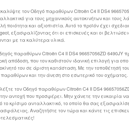
καλύψτε τον Οδηγό παραθύρων Citroën C4 II DS4 966570
αλλακτικό για τους μηχανικούς αυτοκινήτων και τους λά
λή ποιότητα και αξιοπιστία. Αυτό το προϊόν έχει σχεδιασ
geot, εξασφαλίζοντας ότι οι επισκευές και οι βελτιώσει
ονται με τα καλύτερα υλικά.
δηγός παραθύρων Citroën C4 II DS4 96657056ZD 6490JY 
ρκή απόδοση, που τον καθιστούν ιδανική επιλογή για οπο
οκίνητό του σε άριστη κατάσταση. Με την τοποθέτησή το
 παραθύρων και την άνεση στο εσωτερικό του οχήματος.
λέξτε τον Οδηγό παραθύρων Citroën C4 II DS4 96657056Z
 την αντοχή που προσφέρει. Μην χάνετε την ευκαιρία ν
ό το κρίσιμο ανταλλακτικό, το οποίο θα σας εξασφαλί
 ασφάλειας. Αναζητήστε τον τώρα και κάντε τις επισκευ
τελεσματικές!