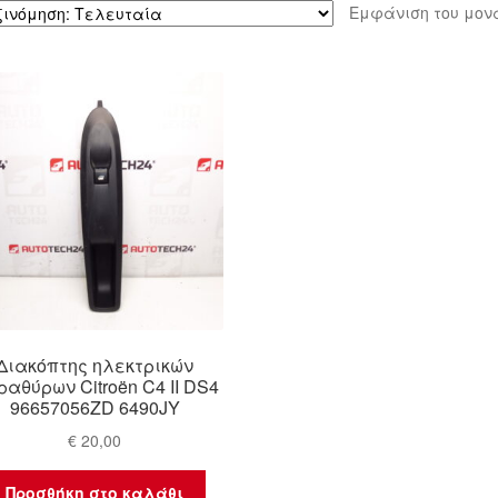
Εμφάνιση του μον
Διακόπτης ηλεκτρικών
αθύρων Citroën C4 II DS4
96657056ZD 6490JY
€
20,00
Προσθήκη στο καλάθι