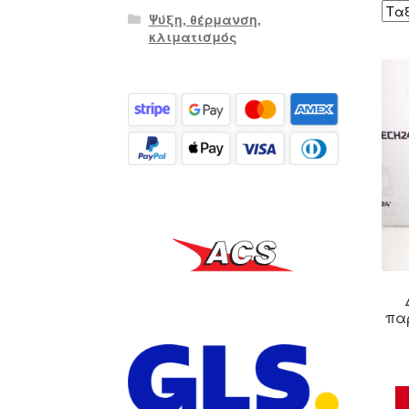
Ψύξη, θέρμανση,
κλιματισμός
παρ