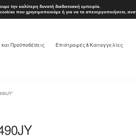
EUR
Δευτέρα-Παρ. 9
υμε την καλύτερη δυνατή διαδικτυακή εμπειρία.
 cookies που χρησιμοποιούμε ή για να τα απενεργοποιήσετε, ανα
 και Προϋποθέσεις
Επιστροφές & Καταγγελίες
νωνία
Καροτσάκι
Μεταφορά
Ο λογαριασμός μου
490JY”
θέσεις
Παγκόσμια αποστολή
Παράπονα
πληρωμές
490JY