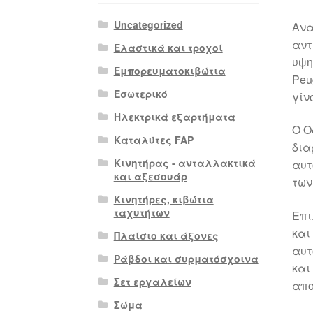
Uncategorized
Ανα
αντ
Ελαστικά και τροχοί
υψη
Εμπορευματοκιβώτια
Peu
Εσωτερικό
γίν
Ηλεκτρικά εξαρτήματα
Ο Ο
Καταλύτες FAP
δια
Κινητήρας - ανταλλακτικά
αυτ
και αξεσουάρ
των
Κινητήρες, κιβώτια
ταχυτήτων
Επι
και
Πλαίσιο και άξονες
αυτ
Ράβδοι και συρματόσχοινα
και
Σετ εργαλείων
απο
Σώμα