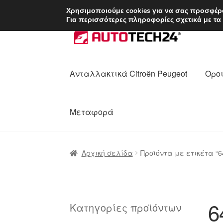
ΑΠΟΣΤΟΛΗ από 7 
Χρησιμοποιούμε cookies για να σας προσφέρο
Για περισσότερες πληροφορίες σχετικά με τα
Απευθείας
Μετάβαση
μετάβαση
σε
στην
περιεχόμενο
πλοήγηση
Ανταλλακτικά Citroën Peugeot
Οροι
Μεταφορά
Αρχική
Διαδικασία Παραπόνων
Επικοι
Αρχική σελίδα
Προϊόντα με ετικέτα “6
Ολοκλήρωση αγοράς
Οροι και Προϋπο
Πολιτική Απορρήτου
Σχετικά με εμάς
6
Κατηγορίες προϊόντων