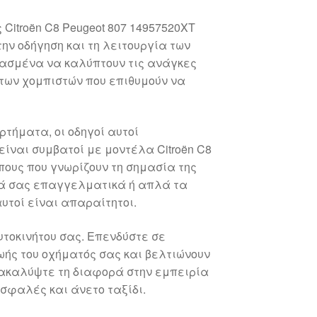
 Citroën C8 Peugeot 807 14957520XT
ν οδήγηση και τη λειτουργία των
διασμένα να καλύπτουν τις ανάγκες
των χομπιστών που επιθυμούν να
τήματα, οι οδηγοί αυτοί
ίναι συμβατοί με μοντέλα Citroën C8
πους που γνωρίζουν τη σημασία της
τά σας επαγγελματικά ή απλά τα
αυτοί είναι απαραίτητοι.
τοκινήτου σας. Επενδύστε σε
ής του οχήματός σας και βελτιώνουν
νακαλύψτε τη διαφορά στην εμπειρία
ασφαλές και άνετο ταξίδι.