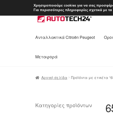
ΑΠΟΣΤΟΛΗ από 7 
Χρησιμοποιούμε cookies για να σας προσφέρο
Για περισσότερες πληροφορίες σχετικά με τα
Απευθείας
Μετάβαση
μετάβαση
σε
στην
περιεχόμενο
πλοήγηση
Ανταλλακτικά Citroën Peugeot
Οροι
Μεταφορά
Αρχική
Διαδικασία Παραπόνων
Επικοι
Αρχική σελίδα
Προϊόντα με ετικέτα “6
Ολοκλήρωση αγοράς
Οροι και Προϋπο
Πολιτική Απορρήτου
Σχετικά με εμάς
6
Κατηγορίες προϊόντων