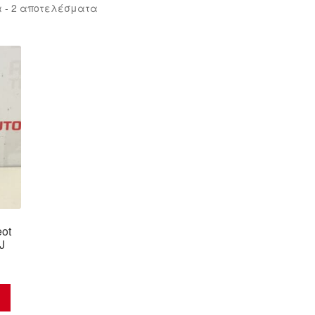
Sorted
 - 2 αποτελέσματα
by
latest
eot
J