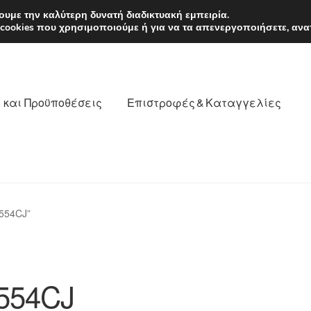
EUR
Δευτέρα-Παρ. 9
υμε την καλύτερη δυνατή διαδικτυακή εμπειρία.
 cookies που χρησιμοποιούμε ή για να τα απενεργοποιήσετε, ανα
 και Προϋποθέσεις
Επιστροφές & Καταγγελίες
νωνία
Καροτσάκι
Μεταφορά
Ο λογαριασμός μου
554CJ”
θέσεις
Παγκόσμια αποστολή
Παράπονα
πληρωμές
554CJ