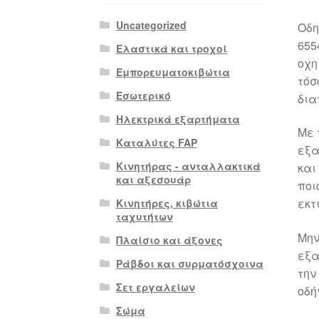
Uncategorized
Οδη
655
Ελαστικά και τροχοί
οχη
Εμπορευματοκιβώτια
τόσ
Εσωτερικό
δια
Ηλεκτρικά εξαρτήματα
Με 
Καταλύτες FAP
εξα
Κινητήρας - ανταλλακτικά
και
και αξεσουάρ
ποι
εκτ
Κινητήρες, κιβώτια
ταχυτήτων
Μην
Πλαίσιο και άξονες
εξα
Ράβδοι και συρματόσχοινα
την
Σετ εργαλείων
οδή
Σώμα