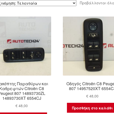
Προβάλλονται όλα
ακόπτης Παραθύρων και
Οδηγός Citroën C8 Peug
Καθρεφτών Citroën C8
807 14957520XT 6554C
Peugeot 807 14893730ZL
€
48,00
14893730XT 6554CJ
€
48,00
Προσθήκη στο καλάθι