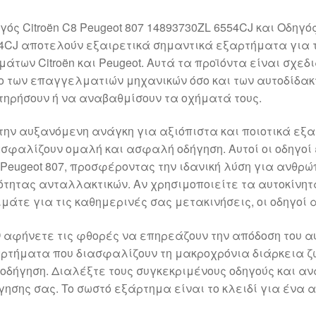
γός Citroën C8 Peugeot 807 14893730ZL 6554CJ και Οδηγός
4CJ αποτελούν εξαιρετικά σημαντικά εξαρτήματα για τη
μάτων Citroën και Peugeot. Αυτά τα προϊόντα είναι σχε
ο των επαγγελματιών μηχανικών όσο και των αυτοδίδακ
τηρήσουν ή να αναβαθμίσουν τα οχήματά τους.
την αυξανόμενη ανάγκη για αξιόπιστα και ποιοτικά εξαρ
σφαλίζουν ομαλή και ασφαλή οδήγηση. Αυτοί οι οδηγοί ε
 Peugeot 807, προσφέροντας την ιδανική λύση για ανθρώ
ότητας ανταλλακτικών. Αν χρησιμοποιείτε τα αυτοκίνη
ιμάτε για τις καθημερινές σας μετακινήσεις, οι οδηγοί 
 αφήνετε τις φθορές να επηρεάζουν την απόδοση του αυ
ρτήματα που διασφαλίζουν τη μακροχρόνια διάρκεια ζω
 οδήγηση. Διαλέξτε τους συγκεκριμένους οδηγούς και α
γησης σας. To σωστό εξάρτημα είναι το κλειδί για ένα 