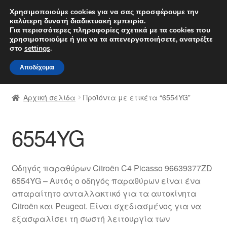
ΑΠΟΣΤΟΛΗ από 7 EUR
Χρησιμοποιούμε cookies για να σας προσφέρουμε την
καλύτερη δυνατή διαδικτυακή εμπειρία.
Δευτέρα-Παρ. 9 π.μ. - 4 μ.μ.
800 848 1565
Για περισσότερες πληροφορίες σχετικά με τα cookies που
χρησιμοποιούμε ή για να τα απενεργοποιήσετε, ανατρέξτε
Απευθείας
Μετάβαση
στο
settings
.
Μενού
μετάβαση
σε
Αποδέχομαι
στην
περιεχόμενο
Αρχική
πλοήγηση
Αρχική σελίδα
Προϊόντα με ετικέτα “6554YG”
Διαδικασία Παραπόνων
6554YG
Επικοινωνία
Καροτσάκι
Οδηγός παραθύρων Citroën C4 Picasso 96639377ZD
6554YG – Αυτός ο οδηγός παραθύρων είναι ένα
Μεταφορά
απαραίτητο ανταλλακτικό για τα αυτοκίνητα
Citroën και Peugeot. Είναι σχεδιασμένος για να
Ο λογαριασμός μου
εξασφαλίσει τη σωστή λειτουργία των