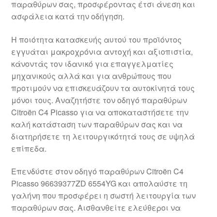
παραθύρων σας, προσφέροντας έτσι άνεση και
Ολοκλήρωση αγοράς
ασφάλεια κατά την οδήγηση.
Οροι και Προϋποθέσεις
Η ποιότητα κατασκευής αυτού του προϊόντος
εγγυάται μακροχρόνια αντοχή και αξιοπιστία,
Παγκόσμια αποστολή
κάνοντάς τον ιδανικό για επαγγελματίες
μηχανικούς αλλά και για ανθρώπους που
προτιμούν να επισκευάζουν τα αυτοκίνητά τους
Παράπονα
μόνοι τους. Αναζητήστε τον οδηγό παραθύρων
Citroën C4 Picasso για να αποκαταστήσετε την
πληρωμές
καλή κατάσταση των παραθύρων σας και να
διατηρήσετε τη λειτουργικότητά τους σε υψηλά
Πολιτική Απορρήτου
επίπεδα.
Σχετικά με εμάς
Επενδύστε στον οδηγό παραθύρων Citroën C4
Picasso 96639377ZD 6554YG και απολαύστε τη
γαλήνη που προσφέρει η σωστή λειτουργία των
παραθύρων σας. Αισθανθείτε ελεύθεροι να