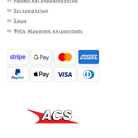
Ράβδοι και συρματόσχοινα
Σετ εργαλείων
Σώμα
Ψύξη, θέρμανση, κλιματισμός