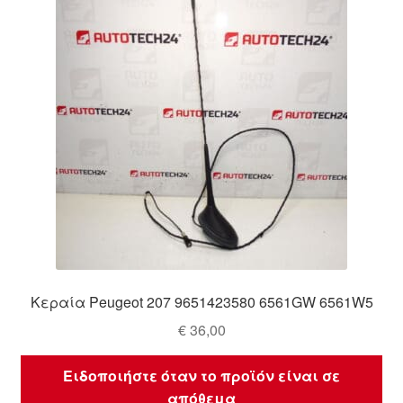
Ολοκλήρωση αγοράς
Οροι και Προϋποθέσεις
Παγκόσμια αποστολή
Παράπονα
πληρωμές
Πολιτική Απορρήτου
Κεραία Peugeot 207 9651423580 6561GW 6561W5
Σχετικά με εμάς
€
36,00
Ειδοποιήστε όταν το προϊόν είναι σε
απόθεμα