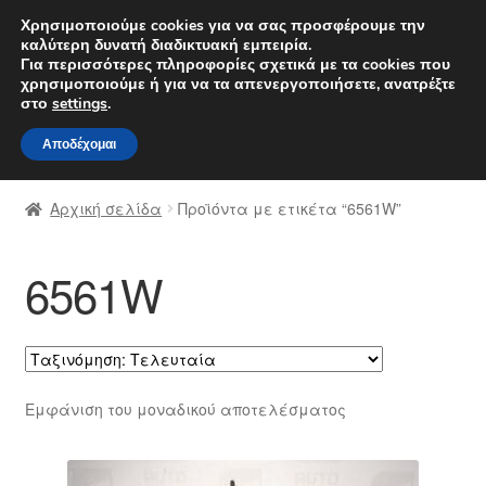
ΑΠΟΣΤΟΛΗ από 7 EUR
Χρησιμοποιούμε cookies για να σας προσφέρουμε την
καλύτερη δυνατή διαδικτυακή εμπειρία.
Δευτέρα-Παρ. 9 π.μ. - 4 μ.μ.
800 848 1565
Για περισσότερες πληροφορίες σχετικά με τα cookies που
χρησιμοποιούμε ή για να τα απενεργοποιήσετε, ανατρέξτε
Απευθείας
Μετάβαση
στο
settings
.
Μενού
μετάβαση
σε
Αποδέχομαι
στην
περιεχόμενο
Αρχική
πλοήγηση
Αρχική σελίδα
Προϊόντα με ετικέτα “6561W”
Διαδικασία Παραπόνων
6561W
Επικοινωνία
Καροτσάκι
Μεταφορά
Εμφάνιση του μοναδικού αποτελέσματος
Ο λογαριασμός μου