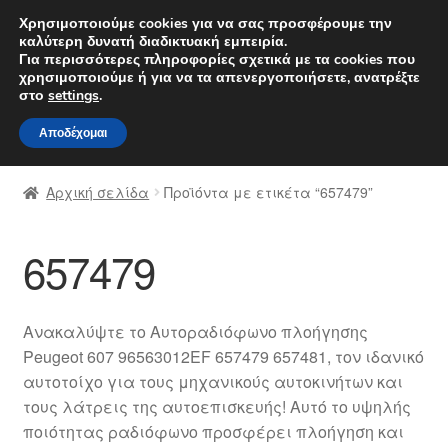
ΑΠΟΣΤΟΛΗ από 7 EUR
Χρησιμοποιούμε cookies για να σας προσφέρουμε την
καλύτερη δυνατή διαδικτυακή εμπειρία.
Δευτέρα-Παρ. 9 π.μ. - 4 μ.μ.
800 848 1565
Για περισσότερες πληροφορίες σχετικά με τα cookies που
χρησιμοποιούμε ή για να τα απενεργοποιήσετε, ανατρέξτε
Απευθείας
Μετάβαση
στο
settings
.
Μενού
μετάβαση
σε
Αποδέχομαι
στην
περιεχόμενο
Αρχική
πλοήγηση
Αρχική σελίδα
Προϊόντα με ετικέτα “657479”
Διαδικασία Παραπόνων
657479
Επικοινωνία
Καροτσάκι
Ανακαλύψτε το Αυτοραδιόφωνο πλοήγησης
Peugeot 607 96563012EF 657479 657481, τον ιδανικό
Μεταφορά
αυτοτοίχο για τους μηχανικούς αυτοκινήτων και
τους λάτρεις της αυτοεπισκευής! Αυτό το υψηλής
Ο λογαριασμός μου
ποιότητας ραδιόφωνο προσφέρει πλοήγηση και