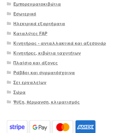
Εμπορευματοκιβώτια
Εσωτερικό
Ηλεκτρικά εξαρτήματα
Καταλύτες FAP
Κινητήρας - ανταλλακτικά και αξεσουάρ
Κινητήρες, κιβώτια ταχυτήτων
Πλαίσιο και άξονες
Ράβδοι και συρματόσχοινα
Σετ εργαλείων
Σώμα
Ψύξη, θέρμανση, κλιματισμός