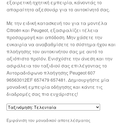
εξαιρετική ηχητική εμπειρία, κάνοντάς το
Ολοκλήρωση αγοράς
απαραίτητο αξεσουάρ για το αυτοκίνητό σας.
Οροι και Προϋποθέσεις
Με την ειδική κατασκευή του για τα μοντέλα
Citroën και Peugeot, εξασφαλίζει τέλεια
Παγκόσμια αποστολή
προσαρμογή και απόδοση. Μην χάσετε την
ευκαιρία να αναβαθμίσετε το σύστημα ήχου και
πλοήγησης του αυτοκινήτου σας με αυτό το
Παράπονα
αξιόπιστο προϊόν. Ενισχύστε την άνεση και την
ασφάλεια του ταξιδιού σας επιλέγοντας το
πληρωμές
Αυτοραδιόφωνο πλοήγησης Peugeot 607
96563012EF 657479 657481. Δημιουργήστε μία
Πολιτική Απορρήτου
μοναδική εμπειρία οδήγησης και κάντε τις
διαδρομές σας πιο ευχάριστες!
Σχετικά με εμάς
Εμφάνιση του μοναδικού αποτελέσματος