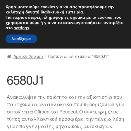
ΑΠΟΣΤΟΛΗ από 7 EUR
Χρησιμοποιούμε cookies για να σας προσφέρουμε την
καλύτερη δυνατή διαδικτυακή εμπειρία.
Δευτέρα-Παρ. 9 π.μ. - 4 μ.μ.
800 848 1565
Για περισσότερες πληροφορίες σχετικά με τα cookies που
χρησιμοποιούμε ή για να τα απενεργοποιήσετε, ανατρέξτε
Απευθείας
Μετάβαση
στο
settings
.
Μενού
μετάβαση
σε
Αποδέχομαι
στην
περιεχόμενο
Αρχική
πλοήγηση
Αρχική σελίδα
Προϊόντα με ετικέτα “6580J1”
Διαδικασία Παραπόνων
6580J1
Επικοινωνία
Καροτσάκι
Ανακαλύψτε την ποιότητα και την αξιοπιστία που
παρέχουν τα ανταλλακτικά που προορίζονται για
Μεταφορά
αυτοκίνητα Citroën και Peugeot. Ο συγκεκριμένος
τύπος ανταλλακτικού προσφέρει την τέλεια λύση
Ο λογαριασμός μου
για επαγγελματίες μηχανικούς αυτοκινήτων