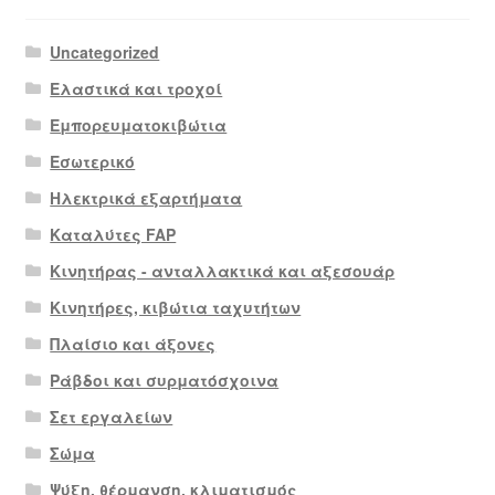
Uncategorized
Ελαστικά και τροχοί
Εμπορευματοκιβώτια
Εσωτερικό
Ηλεκτρικά εξαρτήματα
Καταλύτες FAP
Κινητήρας - ανταλλακτικά και αξεσουάρ
Κινητήρες, κιβώτια ταχυτήτων
Πλαίσιο και άξονες
Ράβδοι και συρματόσχοινα
Σετ εργαλείων
Σώμα
Ψύξη, θέρμανση, κλιματισμός