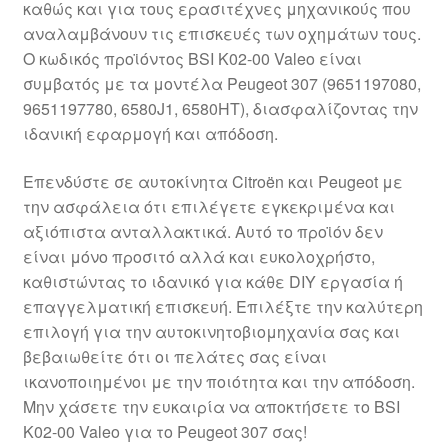
καθώς και για τους ερασιτέχνες μηχανικούς που
Ολοκλήρωση αγοράς
αναλαμβάνουν τις επισκευές των οχημάτων τους.
Ο κωδικός προϊόντος BSI K02-00 Valeo είναι
Οροι και Προϋποθέσεις
συμβατός με τα μοντέλα Peugeot 307 (9651197080,
9651197780, 6580J1, 6580HT), διασφαλίζοντας την
Παγκόσμια αποστολή
ιδανική εφαρμογή και απόδοση.
Επενδύστε σε αυτοκίνητα Citroën και Peugeot με
Παράπονα
την ασφάλεια ότι επιλέγετε εγκεκριμένα και
αξιόπιστα ανταλλακτικά. Αυτό το προϊόν δεν
πληρωμές
είναι μόνο προσιτό αλλά και ευκολοχρήστο,
καθιστώντας το ιδανικό για κάθε DIY εργασία ή
Πολιτική Απορρήτου
επαγγελματική επισκευή. Επιλέξτε την καλύτερη
επιλογή για την αυτοκινητοβιομηχανία σας και
Σχετικά με εμάς
βεβαιωθείτε ότι οι πελάτες σας είναι
ικανοποιημένοι με την ποιότητα και την απόδοση.
Μην χάσετε την ευκαιρία να αποκτήσετε το BSI
K02-00 Valeo για το Peugeot 307 σας!