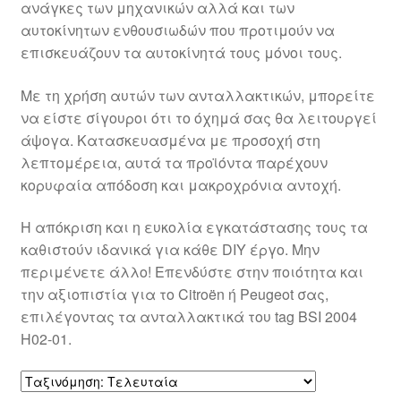
ανάγκες των μηχανικών αλλά και των
Ολοκλήρωση αγοράς
αυτοκίνητων ενθουσιωδών που προτιμούν να
επισκευάζουν τα αυτοκίνητά τους μόνοι τους.
Οροι και Προϋποθέσεις
Με τη χρήση αυτών των ανταλλακτικών, μπορείτε
Παγκόσμια αποστολή
να είστε σίγουροι ότι το όχημά σας θα λειτουργεί
άψογα. Κατασκευασμένα με προσοχή στη
λεπτομέρεια, αυτά τα προϊόντα παρέχουν
Παράπονα
κορυφαία απόδοση και μακροχρόνια αντοχή.
πληρωμές
Η απόκριση και η ευκολία εγκατάστασης τους τα
καθιστούν ιδανικά για κάθε DIY έργο. Μην
Πολιτική Απορρήτου
περιμένετε άλλο! Επενδύστε στην ποιότητα και
την αξιοπιστία για το Citroën ή Peugeot σας,
Σχετικά με εμάς
επιλέγοντας τα ανταλλακτικά του tag BSI 2004
H02-01.