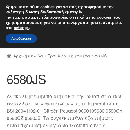
ΑΠΟΣΤΟΛΗ από 7 EUR
Χρησιμοποιούμε cookies για να σας προσφέρουμε την
καλύτερη δυνατή διαδικτυακή εμπειρία.
Δευτέρα-Παρ. 9 π.μ. - 4 μ.μ.
800 848 1565
Για περισσότερες πληροφορίες σχετικά με τα cookies που
χρησιμοποιούμε ή για να τα απενεργοποιήσετε, ανατρέξτε
Απευθείας
Μετάβαση
στο
settings
.
Μενού
μετάβαση
σε
Αποδέχομαι
στην
περιεχόμενο
Αρχική
πλοήγηση
Αρχική σελίδα
Προϊόντα με ετικέτα “6580JS”
Διαδικασία Παραπόνων
6580JS
Επικοινωνία
Καροτσάκι
Ανακαλύψτε την ποιότητα και την αξιοπιστία των
ανταλλακτικών αυτοκινήτων με το tag προϊόντος
Μεταφορά
BSI 2004 H02-01 Citroën Peugeot 9660105680 6580CY
6580CZ 6580JS. Τα συγκεκριμένα εξαρτήματα
Ο λογαριασμός μου
είναι σχεδιασμένα για να ικανοποιούν τις