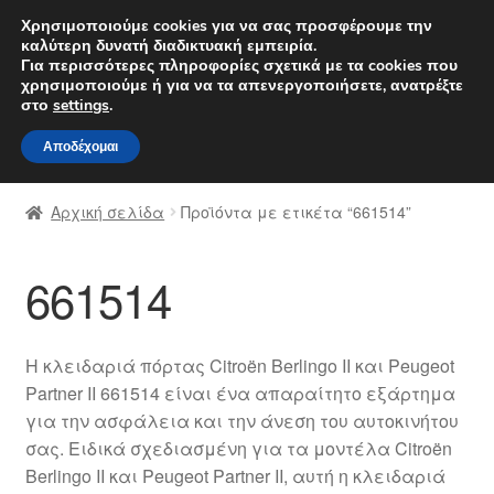
ΑΠΟΣΤΟΛΗ από 7 EUR
Χρησιμοποιούμε cookies για να σας προσφέρουμε την
καλύτερη δυνατή διαδικτυακή εμπειρία.
Δευτέρα-Παρ. 9 π.μ. - 4 μ.μ.
800 848 1565
Για περισσότερες πληροφορίες σχετικά με τα cookies που
χρησιμοποιούμε ή για να τα απενεργοποιήσετε, ανατρέξτε
Απευθείας
Μετάβαση
στο
settings
.
Μενού
μετάβαση
σε
Αποδέχομαι
στην
περιεχόμενο
Αρχική
πλοήγηση
Αρχική σελίδα
Προϊόντα με ετικέτα “661514”
Διαδικασία Παραπόνων
661514
Επικοινωνία
Καροτσάκι
Η κλειδαριά πόρτας Citroën Berlingo II και Peugeot
Partner II 661514 είναι ένα απαραίτητο εξάρτημα
Μεταφορά
για την ασφάλεια και την άνεση του αυτοκινήτου
σας. Ειδικά σχεδιασμένη για τα μοντέλα Citroën
Ο λογαριασμός μου
Berlingo II και Peugeot Partner II, αυτή η κλειδαριά