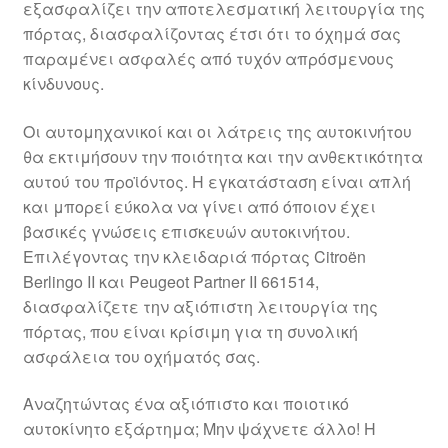
εξασφαλίζει την αποτελεσματική λειτουργία της
Ολοκλήρωση αγοράς
πόρτας, διασφαλίζοντας έτσι ότι το όχημά σας
παραμένει ασφαλές από τυχόν απρόσμενους
Οροι και Προϋποθέσεις
κίνδυνους.
Παγκόσμια αποστολή
Οι αυτομηχανικοί και οι λάτρεις της αυτοκινήτου
θα εκτιμήσουν την ποιότητα και την ανθεκτικότητα
αυτού του προϊόντος. Η εγκατάσταση είναι απλή
Παράπονα
και μπορεί εύκολα να γίνει από όποιον έχει
βασικές γνώσεις επισκευών αυτοκινήτου.
πληρωμές
Επιλέγοντας την κλειδαριά πόρτας Citroën
Berlingo II και Peugeot Partner II 661514,
Πολιτική Απορρήτου
διασφαλίζετε την αξιόπιστη λειτουργία της
πόρτας, που είναι κρίσιμη για τη συνολική
Σχετικά με εμάς
ασφάλεια του οχήματός σας.
Αναζητώντας ένα αξιόπιστο και ποιοτικό
αυτοκίνητο εξάρτημα; Μην ψάχνετε άλλο! Η