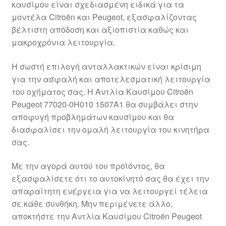
καυσίμου είναι σχεδιασμένη ειδικά για τα
Ολοκλήρωση αγοράς
μοντέλα Citroën και Peugeot, εξασφαλίζοντας
βέλτιστη απόδοση και αξιοπιστία καθώς και
Οροι και Προϋποθέσεις
μακροχρόνια λειτουργία.
Παγκόσμια αποστολή
Η σωστή επιλογή ανταλλακτικών είναι κρίσιμη
για την ασφαλή και αποτελεσματική λειτουργία
του οχήματος σας. Η Αντλία Καυσίμου Citroën
Παράπονα
Peugeot 77020-0H010 1507A1 θα συμβάλει στην
αποφυγή προβλημάτων καυσίμου και θα
πληρωμές
διασφαλίσει την ομαλή λειτουργία του κινητήρα
σας.
Πολιτική Απορρήτου
Με την αγορά αυτού του προϊόντος, θα
Σχετικά με εμάς
εξασφαλίσετε ότι το αυτοκίνητό σας θα έχει την
απαραίτητη ενέργεια για να λειτουργεί τέλεια
σε κάθε συνθήκη. Μην περιμένετε άλλο,
αποκτήστε την Αντλία Καυσίμου Citroën Peugeot