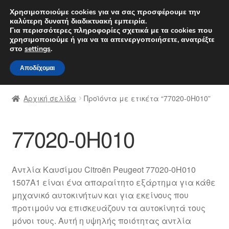
ΑΠΟΣΤΟΛΗ από 7 EUR
Χρησιμοποιούμε cookies για να σας προσφέρουμε την
καλύτερη δυνατή διαδικτυακή εμπειρία.
Δευτέρα-Παρ. 9 π.μ. - 4 μ.μ.
800 848 1565
Για περισσότερες πληροφορίες σχετικά με τα cookies που
χρησιμοποιούμε ή για να τα απενεργοποιήσετε, ανατρέξτε
Απευθείας
Μετάβαση
στο
settings
.
Μενού
μετάβαση
σε
Αποδέχομαι
στην
περιεχόμενο
Αρχική
πλοήγηση
Αρχική σελίδα
Προϊόντα με ετικέτα “77020-0H010”
Διαδικασία Παραπόνων
77020-0H010
Επικοινωνία
Καροτσάκι
Αντλία Καυσίμου Citroën Peugeot 77020-0H010
1507A1 είναι ένα απαραίτητο εξάρτημα για κάθε
Μεταφορά
μηχανικό αυτοκινήτων και για εκείνους που
προτιμούν να επισκευάζουν τα αυτοκίνητά τους
Ο λογαριασμός μου
μόνοι τους. Αυτή η υψηλής ποιότητας αντλία