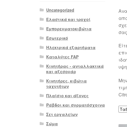
Uncategorized
Ανα
απα
Ελαστικά και τροχοί
σχε
Εμπορευματοκιβώτια
σας
Εσωτερικό
Είτ
Ηλεκτρικά εξαρτήματα
επι
Καταλύτες FAP
ιδα
Κινητήρας - ανταλλακτικά
υψη
και αξεσουάρ
Μην
Κινητήρες, κιβώτια
ταχυτήτων
τιμ
Cit
Πλαίσιο και άξονες
Ράβδοι και συρματόσχοινα
Σετ εργαλείων
Σώμα