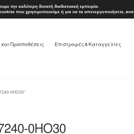
EUR
Δευτέρα-Παρ. 9
υμε την καλύτερη δυνατή διαδικτυακή εμπειρία.
 cookies που χρησιμοποιούμε ή για να τα απενεργοποιήσετε, ανα
 και Προϋποθέσεις
Επιστροφές & Καταγγελίες
νωνία
Καροτσάκι
Μεταφορά
Ο λογαριασμός μου
77240-0HO30”
θέσεις
Παγκόσμια αποστολή
Παράπονα
πληρωμές
7240-0HO30