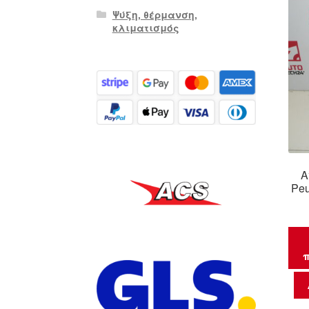
Ψύξη, θέρμανση,
κλιματισμός
Α
Peu
π