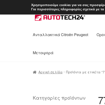
ΑΠΟΣΤΟΛΗ από 7 
Χρησιμοποιούμε cookies για να σας προσφέρο
Για περισσότερες πληροφορίες σχετικά με τα
Απευθείας
Μετάβαση
μετάβαση
σε
στην
περιεχόμενο
πλοήγηση
Ανταλλακτικά Citroën Peugeot
Οροι
Μεταφορά
Αρχική
Διαδικασία Παραπόνων
Επικοι
Αρχική σελίδα
Προϊόντα με ετικέτα “
Ολοκλήρωση αγοράς
Οροι και Προϋπο
Πολιτική Απορρήτου
Σχετικά με εμάς
7
Κατηγορίες προϊόντων