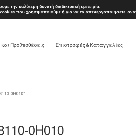
EUR
Δευτέρα-Παρ. 9
υμε την καλύτερη δυνατή διαδικτυακή εμπειρία.
 cookies που χρησιμοποιούμε ή για να τα απενεργοποιήσετε, ανα
 και Προϋποθέσεις
Επιστροφές & Καταγγελίες
νωνία
Καροτσάκι
Μεταφορά
Ο λογαριασμός μου
8110-0H010”
θέσεις
Παγκόσμια αποστολή
Παράπονα
πληρωμές
8110-0H010