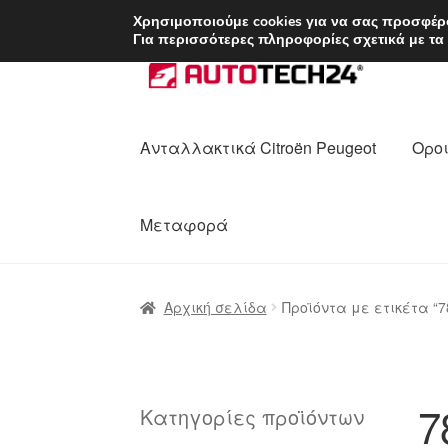
ΑΠΟΣΤΟΛΗ από 7 
Χρησιμοποιούμε cookies για να σας προσφέρο
Για περισσότερες πληροφορίες σχετικά με τα
Απευθείας
Μετάβαση
μετάβαση
σε
στην
περιεχόμενο
πλοήγηση
Ανταλλακτικά Citroën Peugeot
Οροι
Μεταφορά
Αρχική
Διαδικασία Παραπόνων
Επικοι
Αρχική σελίδα
Προϊόντα με ετικέτα “7
Ολοκλήρωση αγοράς
Οροι και Προϋπο
Πολιτική Απορρήτου
Σχετικά με εμάς
7
Κατηγορίες προϊόντων