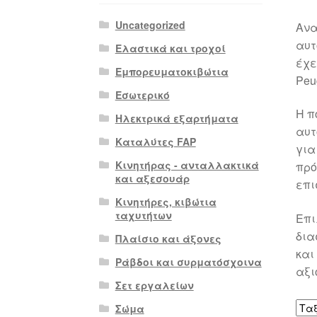
Uncategorized
Ανα
αυτ
Ελαστικά και τροχοί
έχε
Εμπορευματοκιβώτια
Peu
Εσωτερικό
Η π
Ηλεκτρικά εξαρτήματα
αυτ
Καταλύτες FAP
για
Κινητήρας - ανταλλακτικά
πρό
και αξεσουάρ
επι
Κινητήρες, κιβώτια
ταχυτήτων
Επι
δια
Πλαίσιο και άξονες
και
Ράβδοι και συρματόσχοινα
αξι
Σετ εργαλείων
Σώμα