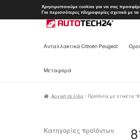
ΑΠΟΣΤΟΛΗ από 7 
Χρησιμοποιούμε cookies για να σας προσφέρο
Για περισσότερες πληροφορίες σχετικά με τα
Απευθείας
Μετάβαση
μετάβαση
σε
στην
περιεχόμενο
πλοήγηση
Ανταλλακτικά Citroën Peugeot
Οροι
Μεταφορά
Αρχική
Διαδικασία Παραπόνων
Επικοι
Αρχική σελίδα
Προϊόντα με ετικέτα “
Ολοκλήρωση αγοράς
Οροι και Προϋπο
Πολιτική Απορρήτου
Σχετικά με εμάς
8
Κατηγορίες προϊόντων