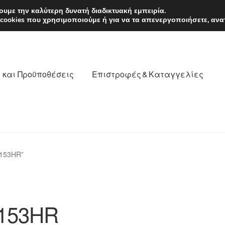
EUR
Δευτέρα-Παρ. 9
υμε την καλύτερη δυνατή διαδικτυακή εμπειρία.
 cookies που χρησιμοποιούμε ή για να τα απενεργοποιήσετε, ανα
 και Προϋποθέσεις
Επιστροφές & Καταγγελίες
νωνία
Καροτσάκι
Μεταφορά
Ο λογαριασμός μου
8153HR”
θέσεις
Παγκόσμια αποστολή
Παράπονα
πληρωμές
153HR