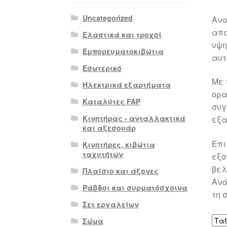
Uncategorized
Ανα
απα
Ελαστικά και τροχοί
υψη
Εμπορευματοκιβώτια
αυτ
Εσωτερικό
Με 
Ηλεκτρικά εξαρτήματα
ορα
Καταλύτες FAP
συγ
Κινητήρας - ανταλλακτικά
εξα
και αξεσουάρ
Επι
Κινητήρες, κιβώτια
ταχυτήτων
εξο
βελ
Πλαίσιο και άξονες
Ανά
Ράβδοι και συρματόσχοινα
τη 
Σετ εργαλείων
Σώμα