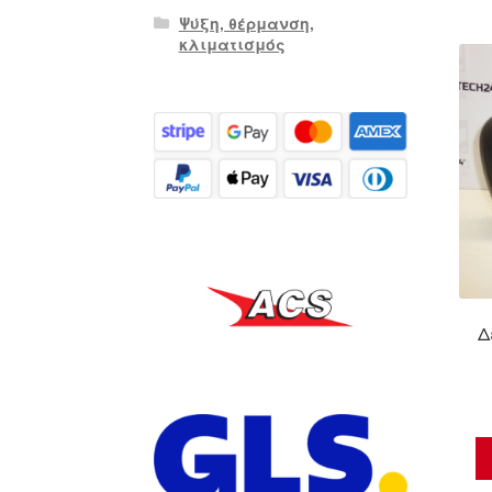
Ψύξη, θέρμανση,
κλιματισμός
Δ