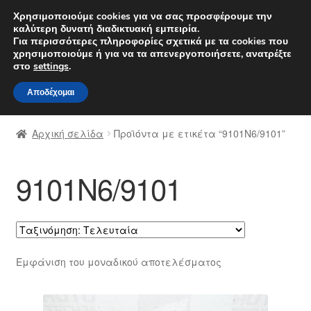
ΑΠΟΣΤΟΛΗ από 7 EUR
Χρησιμοποιούμε cookies για να σας προσφέρουμε την
καλύτερη δυνατή διαδικτυακή εμπειρία.
Δευτέρα-Παρ. 9 π.μ. - 4 μ.μ.
800 848 1565
Για περισσότερες πληροφορίες σχετικά με τα cookies που
χρησιμοποιούμε ή για να τα απενεργοποιήσετε, ανατρέξτε
Απευθείας
Μετάβαση
στο
settings
.
Μενού
μετάβαση
σε
Αποδέχομαι
στην
περιεχόμενο
Αρχική
πλοήγηση
Αρχική σελίδα
Προϊόντα με ετικέτα “9101N6/9101”
Διαδικασία Παραπόνων
9101N6/9101
Επικοινωνία
Καροτσάκι
Μεταφορά
Εμφάνιση του μοναδικού αποτελέσματος
Ο λογαριασμός μου