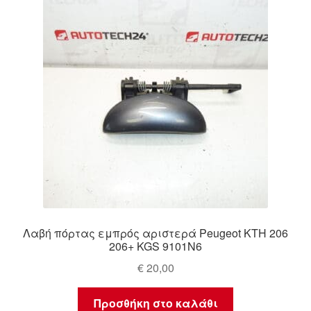
Ολοκλήρωση αγοράς
Οροι και Προϋποθέσεις
Παγκόσμια αποστολή
Παράπονα
πληρωμές
Πολιτική Απορρήτου
Λαβή πόρτας εμπρός αριστερά Peugeot KTH 206
Σχετικά με εμάς
206+ KGS 9101N6
€
20,00
Προσθήκη στο καλάθι