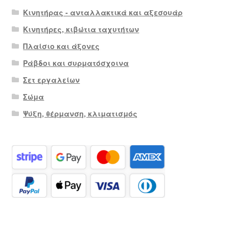
Κινητήρας - ανταλλακτικά και αξεσουάρ
Κινητήρες, κιβώτια ταχυτήτων
Πλαίσιο και άξονες
Ράβδοι και συρματόσχοινα
Σετ εργαλείων
Σώμα
Ψύξη, θέρμανση, κλιματισμός