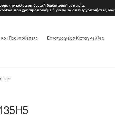
EUR
Δευτέρα-Παρ. 9
υμε την καλύτερη δυνατή διαδικτυακή εμπειρία.
 cookies που χρησιμοποιούμε ή για να τα απενεργοποιήσετε, ανα
 και Προϋποθέσεις
Επιστροφές & Καταγγελίες
νωνία
Καροτσάκι
Μεταφορά
Ο λογαριασμός μου
135H5”
θέσεις
Παγκόσμια αποστολή
Παράπονα
πληρωμές
135H5