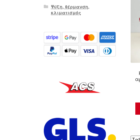
Ψύξη, θέρμανση,
κλιματισμός
α