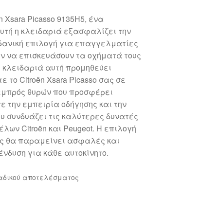
Xsara Picasso 9135H5, ένα
υτή η κλειδαριά εξασφαλίζει την
ιδανική επιλογή για επαγγελματίες
ύν να επισκευάσουν τα οχήματά τους
η κλειδαριά αυτή προμηθεύει
 το Citroën Xsara Picasso σας σε
εμπρός θυρών που προσφέρει
 την εμπειρία οδήγησης και την
υ συνδυάζει τις καλύτερες δυνατές
λων Citroën και Peugeot. Η επιλογή
ας θα παραμείνει ασφαλές και
ένδυση για κάθε αυτοκίνητο.
αδικού αποτελέσματος