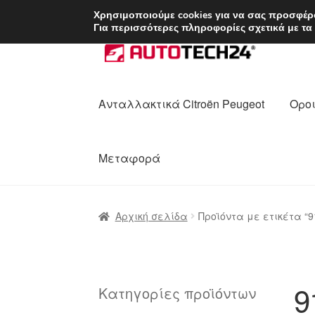
ΑΠΟΣΤΟΛΗ από 7 
Χρησιμοποιούμε cookies για να σας προσφέρο
Για περισσότερες πληροφορίες σχετικά με τα
Απευθείας
Μετάβαση
μετάβαση
σε
στην
περιεχόμενο
πλοήγηση
Ανταλλακτικά Citroën Peugeot
Οροι
Μεταφορά
Αρχική
Διαδικασία Παραπόνων
Επικοι
Αρχική σελίδα
Προϊόντα με ετικέτα “9
Ολοκλήρωση αγοράς
Οροι και Προϋπο
Πολιτική Απορρήτου
Σχετικά με εμάς
9
Κατηγορίες προϊόντων