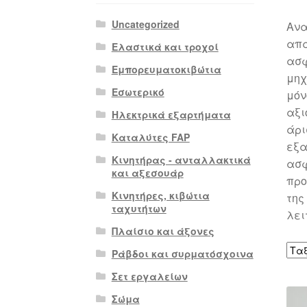
Uncategorized
Ανα
απα
Ελαστικά και τροχοί
ασφ
Εμπορευματοκιβώτια
μηχ
Εσωτερικό
μόν
αξι
Ηλεκτρικά εξαρτήματα
άρι
Καταλύτες FAP
εξα
Κινητήρας - ανταλλακτικά
ασφ
και αξεσουάρ
προ
Κινητήρες, κιβώτια
της
ταχυτήτων
λει
Πλαίσιο και άξονες
Ράβδοι και συρματόσχοινα
Σετ εργαλείων
Σώμα