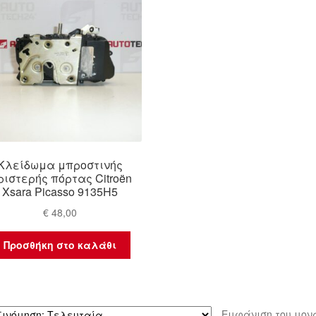
Κλείδωμα μπροστινής
ριστερής πόρτας Citroën
Xsara Picasso 9135H5
€
48,00
Προσθήκη στο καλάθι
Εμφάνιση του μον