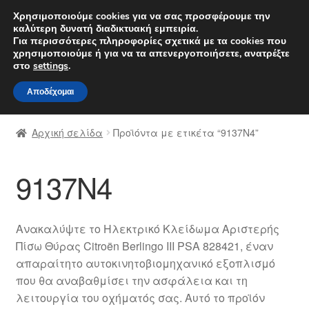
ΑΠΟΣΤΟΛΗ από 7 EUR
Χρησιμοποιούμε cookies για να σας προσφέρουμε την
καλύτερη δυνατή διαδικτυακή εμπειρία.
Δευτέρα-Παρ. 9 π.μ. - 4 μ.μ.
800 848 1565
Για περισσότερες πληροφορίες σχετικά με τα cookies που
χρησιμοποιούμε ή για να τα απενεργοποιήσετε, ανατρέξτε
Απευθείας
Μετάβαση
στο
settings
.
Μενού
μετάβαση
σε
Αποδέχομαι
στην
περιεχόμενο
Αρχική
πλοήγηση
Αρχική σελίδα
Προϊόντα με ετικέτα “9137N4”
Διαδικασία Παραπόνων
9137N4
Επικοινωνία
Καροτσάκι
Ανακαλύψτε το Ηλεκτρικό Κλείδωμα Αριστερής
Πίσω Θύρας Citroën Berlingo III PSA 828421, έναν
Μεταφορά
απαραίτητο αυτοκινητοβιομηχανικό εξοπλισμό
που θα αναβαθμίσει την ασφάλεια και τη
Ο λογαριασμός μου
λειτουργία του οχήματός σας. Αυτό το προϊόν