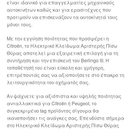
είναι ιδανικό για επαγγελματίες μηχανικούς
Ολοκλήρωση αγοράς
αυτοκινήτων καθώς και για ερασιτέχνες που
προτιμούν να επισκευάζουν τα αυτοκίνητά τους
Οροι και Προϋποθέσεις
μόνοι τους.
Παγκόσμια αποστολή
Με την εγγύηση ποιότητας που προσφέρει η
Citroën, το Ηλεκτρικό Κλείδωμα Αριστερής Πίσω
Θύρας αποτελεί μια εξαιρετική επιλογή για τη
Παράπονα
συντήρηση και την επισκευή του Berlingo III. Η
τοποθέτησή του είναι εύκολη και γρήγορη,
πληρωμές
επιτρέποντάς σας να αξιοποιήσετε στο έπακρο τη
λειτουργικότητα του οχήματός σας.
Πολιτική Απορρήτου
Αν ψάχνετε για αξιόπιστα και υψηλής ποιότητας
Σχετικά με εμάς
ανταλλακτικά για Citroën ή Peugeot, το
συγκεκριμένο tag προϊόντος σίγουρα θα
ικανοποιήσει τις ανάγκες σας. Επενδύστε σήμερα
στο Ηλεκτρικό Κλείδωμα Αριστερής Πίσω Θύρας