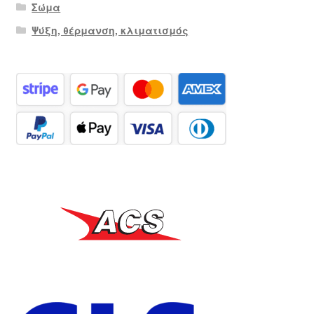
Σώμα
Ψύξη, θέρμανση, κλιματισμός