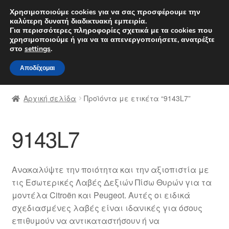
ΑΠΟΣΤΟΛΗ από 7 EUR
Χρησιμοποιούμε cookies για να σας προσφέρουμε την
καλύτερη δυνατή διαδικτυακή εμπειρία.
Δευτέρα-Παρ. 9 π.μ. - 4 μ.μ.
800 848 1565
Για περισσότερες πληροφορίες σχετικά με τα cookies που
χρησιμοποιούμε ή για να τα απενεργοποιήσετε, ανατρέξτε
Απευθείας
Μετάβαση
στο
settings
.
Μενού
μετάβαση
σε
Αποδέχομαι
στην
περιεχόμενο
Αρχική
πλοήγηση
Αρχική σελίδα
Προϊόντα με ετικέτα “9143L7”
Διαδικασία Παραπόνων
9143L7
Επικοινωνία
Καροτσάκι
Ανακαλύψτε την ποιότητα και την αξιοπιστία με
τις Εσωτερικές Λαβές Δεξιών Πίσω Θυρών για τα
Μεταφορά
μοντέλα Citroën και Peugeot. Αυτές οι ειδικά
σχεδιασμένες λαβές είναι ιδανικές για όσους
Ο λογαριασμός μου
επιθυμούν να αντικαταστήσουν ή να