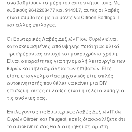
αναβαθμίσουν τα μέρη του αυτοκινήτου τους. Με
Ολοκλήρωση αγοράς
κωδικούς 9642208477 και 9143L7, αυτές οι λαβές
είναι συμβατές με τα μοντέλα Citroën Berlingo II
Οροι και Προϋποθέσεις
και άλλες επιλογές.
Παγκόσμια αποστολή
Οι Εσωτερικές Λαβές Δεξιών Πίσω Θυρών είναι
κατασκευασμένες από υψηλής ποιότητας υλικά,
προσφέροντας αντοχή και μακροχρόνια χρήση.
Παράπονα
Είναι απαραίτητες για την ομαλή λειτουργία των
θυρών και την ασφάλεια των επιβατών. Είτε
πληρωμές
είστε επαγγελματίας μηχανικός είτε απλός
αυτοκινητιστής που θέλει να κάνει μια DIY
Πολιτική Απορρήτου
επισκευή, αυτές οι λαβές είναι η τέλεια λύση για
τις ανάγκες σας.
Σχετικά με εμάς
Επιλέγοντας τις Εσωτερικές Λαβές Δεξιών Πίσω
Θυρών Citroën και Peugeot, εσείς διασφαλίζετε ότι
το αυτοκίνητό σας θα διατηρηθεί σε άριστη