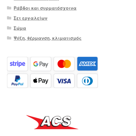
Ράβδοι και συρματόσχοινα
Σετ εργαλείων
Σώμα
Ψύξη, θέρμανση, κλιματισμός