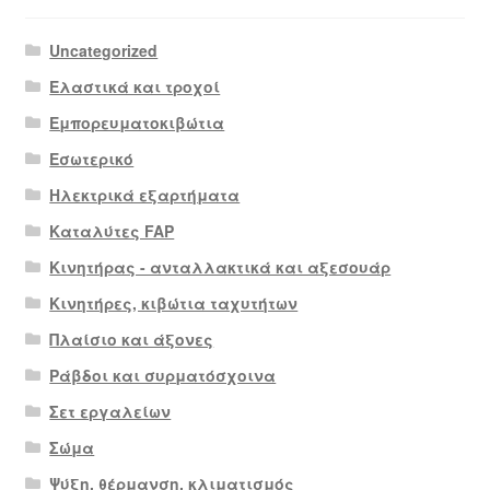
Uncategorized
Ελαστικά και τροχοί
Εμπορευματοκιβώτια
Εσωτερικό
Ηλεκτρικά εξαρτήματα
Καταλύτες FAP
Κινητήρας - ανταλλακτικά και αξεσουάρ
Κινητήρες, κιβώτια ταχυτήτων
Πλαίσιο και άξονες
Ράβδοι και συρματόσχοινα
Σετ εργαλείων
Σώμα
Ψύξη, θέρμανση, κλιματισμός