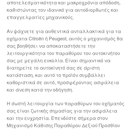
αποτελεσματικότητα και μακροχρόνια απόδοση,
Ολοκλήρωση αγοράς
καθιστώντας τον ιδανικό για αυτοδιορθωτές και
επαγγελματίες μηχανικούς.
Οροι και Προϋποθέσεις
Αν ψάχνετε για αυθεντικά ανταλλακτικά για τα
Παγκόσμια αποστολή
οχήματα Citroën ή Peugeot, αυτός ο μηχανισμός θα
σας βοηθήσει να αποκαταστήσετε την
λειτουργικότητα του παραθύρου του αυτοκινήτου
Παράπονα
σας με μεγάλη ευκολία. Είναι σημαντικό να
διατηρείτε το αυτοκίνητό σας σε άριστη
πληρωμές
κατάσταση, και αυτό το προϊόν συμβάλλει
καθοριστικά σε αυτό, προσφέροντας ασφάλεια
Πολιτική Απορρήτου
και άνεση κατά την οδήγηση.
Σχετικά με εμάς
Η σωστή λειτουργία των παραθύρων του οχήματός
σας είναι ζωτικής σημασίας για την ασφάλεια
και την ευχρηστία. Επενδύστε σήμερα στον
Μηχανισμό Κάθισης Παραθύρου Δεξιού Προσθίου