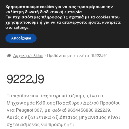
ΑΠΟΣΤΟΛΗ από 7 EUR
Χρησιμοποιούμε cookies για να σας προσφέρουμε την
καλύτερη δυνατή διαδικτυακή εμπειρία.
Δευτέρα-Παρ. 9 π.μ. - 4 μ.μ.
800 848 1565
Για περισσότερες πληροφορίες σχετικά με τα cookies που
χρησιμοποιούμε ή για να τα απενεργοποιήσετε, ανατρέξτε
Απευθείας
Μετάβαση
στο
settings
.
Μενού
μετάβαση
σε
Αποδέχομαι
στην
περιεχόμενο
Αρχική
πλοήγηση
Αρχική σελίδα
Προϊόντα με ετικέτα “9222J9”
Διαδικασία Παραπόνων
9222J9
Επικοινωνία
Καροτσάκι
Το προϊόν που σας παρουσιάζουμε είναι ο
Μηχανισμός Κάθισης Παραθύρου Δεξιού Προσθίου
Μεταφορά
για Peugeot 307, με κωδικό 9634456880 9222J9.
Αυτός ο εξαιρετικά αξιόπιστος μηχανισμός είναι
Ο λογαριασμός μου
σχεδιασμένος να προσφέρει