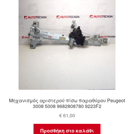
Ολοκλήρωση αγοράς
Οροι και Προϋποθέσεις
Παγκόσμια αποστολή
Παράπονα
πληρωμές
Πολιτική Απορρήτου
Μηχανισμός αριστερού πίσω παραθύρου Peugeot
Σχετικά με εμάς
3008 5008 9682808780 9223F2
€
61,00
Προσθήκη στο καλάθι