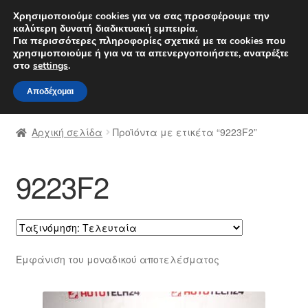
ΑΠΟΣΤΟΛΗ από 7 EUR
Χρησιμοποιούμε cookies για να σας προσφέρουμε την
καλύτερη δυνατή διαδικτυακή εμπειρία.
Δευτέρα-Παρ. 9 π.μ. - 4 μ.μ.
800 848 1565
Για περισσότερες πληροφορίες σχετικά με τα cookies που
χρησιμοποιούμε ή για να τα απενεργοποιήσετε, ανατρέξτε
Απευθείας
Μετάβαση
στο
settings
.
Μενού
μετάβαση
σε
Αποδέχομαι
στην
περιεχόμενο
Αρχική
πλοήγηση
Αρχική σελίδα
Προϊόντα με ετικέτα “9223F2”
Διαδικασία Παραπόνων
9223F2
Επικοινωνία
Καροτσάκι
Μεταφορά
Εμφάνιση του μοναδικού αποτελέσματος
Ο λογαριασμός μου