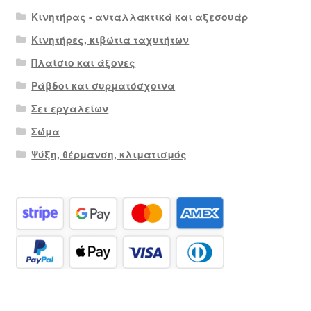
Κινητήρας - ανταλλακτικά και αξεσουάρ
Κινητήρες, κιβώτια ταχυτήτων
Πλαίσιο και άξονες
Ράβδοι και συρματόσχοινα
Σετ εργαλείων
Σώμα
Ψύξη, θέρμανση, κλιματισμός