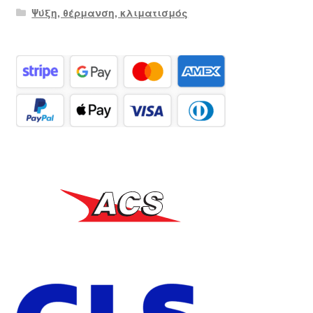
Ψύξη, θέρμανση, κλιματισμός