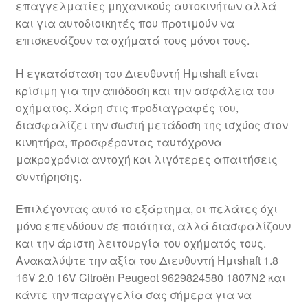
επαγγελματίες μηχανικούς αυτοκινήτων αλλά
Ολοκλήρωση αγοράς
και για αυτοδιοικητές που προτιμούν να
επισκευάζουν τα οχήματά τους μόνοι τους.
Οροι και Προϋποθέσεις
Η εγκατάσταση του Διευθυντή Ημιshaft είναι
Παγκόσμια αποστολή
κρίσιμη για την απόδοση και την ασφάλεια του
οχήματος. Χάρη στις προδιαγραφές του,
διασφαλίζει την σωστή μετάδοση της ισχύος στον
Παράπονα
κινητήρα, προσφέροντας ταυτόχρονα
μακροχρόνια αντοχή και λιγότερες απαιτήσεις
πληρωμές
συντήρησης.
Πολιτική Απορρήτου
Επιλέγοντας αυτό το εξάρτημα, οι πελάτες όχι
μόνο επενδύουν σε ποιότητα, αλλά διασφαλίζουν
Σχετικά με εμάς
και την άριστη λειτουργία του οχήματός τους.
Ανακαλύψτε την αξία του Διευθυντή Ημιshaft 1.8
16V 2.0 16V Citroën Peugeot 9629824580 1807N2 και
κάντε την παραγγελία σας σήμερα για να