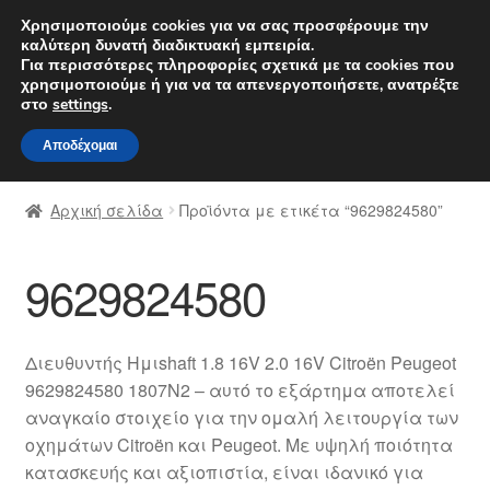
ΑΠΟΣΤΟΛΗ από 7 EUR
Χρησιμοποιούμε cookies για να σας προσφέρουμε την
καλύτερη δυνατή διαδικτυακή εμπειρία.
Δευτέρα-Παρ. 9 π.μ. - 4 μ.μ.
800 848 1565
Για περισσότερες πληροφορίες σχετικά με τα cookies που
χρησιμοποιούμε ή για να τα απενεργοποιήσετε, ανατρέξτε
Απευθείας
Μετάβαση
στο
settings
.
Μενού
μετάβαση
σε
Αποδέχομαι
στην
περιεχόμενο
Αρχική
πλοήγηση
Αρχική σελίδα
Προϊόντα με ετικέτα “9629824580”
Διαδικασία Παραπόνων
9629824580
Επικοινωνία
Καροτσάκι
Διευθυντής Ημιshaft 1.8 16V 2.0 16V Citroën Peugeot
9629824580 1807N2 – αυτό το εξάρτημα αποτελεί
Μεταφορά
αναγκαίο στοιχείο για την ομαλή λειτουργία των
οχημάτων Citroën και Peugeot. Με υψηλή ποιότητα
Ο λογαριασμός μου
κατασκευής και αξιοπιστία, είναι ιδανικό για