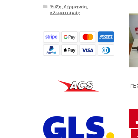
Ψύξη, θέρμανση,
κλιματισμός
Πο
π