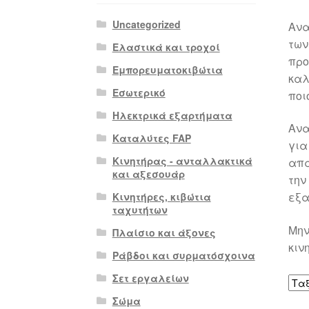
Uncategorized
Ανα
των
Ελαστικά και τροχοί
προ
Εμπορευματοκιβώτια
καλ
Εσωτερικό
ποι
Ηλεκτρικά εξαρτήματα
Ανα
Καταλύτες FAP
για
Κινητήρας - ανταλλακτικά
απα
και αξεσουάρ
την
εξα
Κινητήρες, κιβώτια
ταχυτήτων
Μην
Πλαίσιο και άξονες
κιν
Ράβδοι και συρματόσχοινα
Σετ εργαλείων
Σώμα