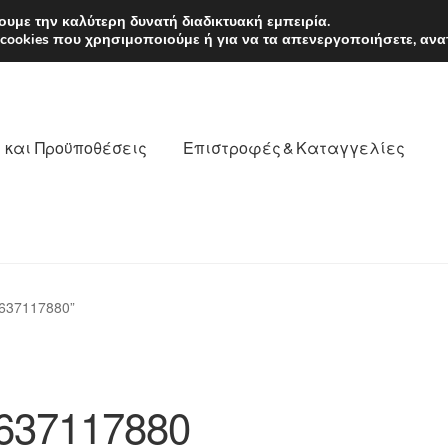
EUR
Δευτέρα-Παρ. 9
υμε την καλύτερη δυνατή διαδικτυακή εμπειρία.
 cookies που χρησιμοποιούμε ή για να τα απενεργοποιήσετε, ανα
 και Προϋποθέσεις
Επιστροφές & Καταγγελίες
νωνία
Καροτσάκι
Μεταφορά
Ο λογαριασμός μου
637117880”
θέσεις
Παγκόσμια αποστολή
Παράπονα
πληρωμές
637117880