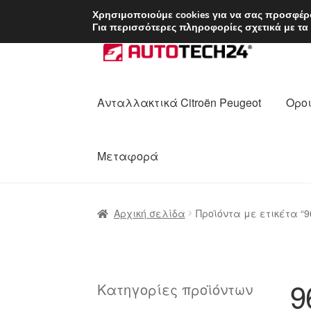
ΑΠΟΣΤΟΛΗ από 7 
Χρησιμοποιούμε cookies για να σας προσφέρο
Για περισσότερες πληροφορίες σχετικά με τα
Απευθείας
Μετάβαση
μετάβαση
σε
στην
περιεχόμενο
πλοήγηση
Ανταλλακτικά Citroën Peugeot
Οροι
Μεταφορά
Αρχική
Διαδικασία Παραπόνων
Επικοι
Αρχική σελίδα
Προϊόντα με ετικέτα “9
Ολοκλήρωση αγοράς
Οροι και Προϋπο
Πολιτική Απορρήτου
Σχετικά με εμάς
9
Κατηγορίες προϊόντων