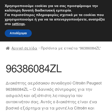
ΑΠΟΣΤΟΛΗ από 7 EUR
Χρησιμοποιούμε cookies για να σας προσφέρουμε την
καλύτερη δυνατή διαδικτυακή εμπειρία.
Δευτέρα-Παρ. 9 π.μ. - 4 μ.μ.
800 848 1565
Για περισσότερες πληροφορίες σχετικά με τα cookies που
χρησιμοποιούμε ή για να τα απενεργοποιήσετε, ανατρέξτε
Απευθείας
Μετάβαση
στο
settings
.
Μενού
μετάβαση
σε
Αποδέχομαι
στην
περιεχόμενο
Αρχική
πλοήγηση
Αρχική σελίδα
Προϊόντα με ετικέτα “96386084ZL”
Διαδικασία Παραπόνων
96386084ZL
Επικοινωνία
Καροτσάκι
Διακόπτης αερόσακου συνοδηγού Citroën Peugeot
96386084ZL – Ο ιδανικός σύντροφος για την
Μεταφορά
ασφαλή και αξιόπιστη λειτουργία του
αυτοκινήτου σας. Αυτός ο διακόπτης είναι ένα
Ο λογαριασμός μου
βασικό εξάρτημα για τα μοντέλα Citroën και