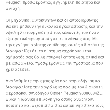
Peugeot, προσφέροντας εγγυημένη ποιότητα και
Ολοκλήρωση αγοράς
αντοχή.
Οροι και Προϋποθέσεις
Οι μηχανικοί αυτοκινήτων και οι αυτοδιορθωτές
θα εκτιμήσουν την ευκολία εγκατάστασης και την
Παγκόσμια αποστολή
ύψιστη λειτουργικότητά του, κάνοντάς τον έναν
εξαιρετικό προορισμό για τις ανάγκες σας. Με
την εγγύηση αρίστης απόδοσης, αυτός ο διακόπτης
Παράπονα
διασφαλίζει ότι το σύστημα αερόσακου του
οχήματός σας θα λειτουργεί αποτελεσματικά και
πληρωμές
με ασφάλεια, προσφέροντας την προστασία που
χρειάζεστε.
Πολιτική Απορρήτου
Αναβαθμίστε την εμπειρία σας στην οδήγηση και
Σχετικά με εμάς
διασφαλίστε την ασφάλεια σας με τον διακόπτη
αερόσακου συνοδηγού Citroën Peugeot 96386084ZL.
Είναι η ιδανική επιλογή για όσους αναζητούν
ποιότητα και αξιοπιστία στα αυτοκινητιστικά τους