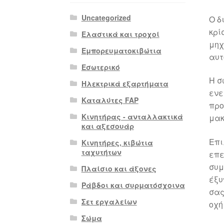
Uncategorized
Ο δ
κρί
Ελαστικά και τροχοί
μηχ
Εμπορευματοκιβώτια
αυτ
Εσωτερικό
Η σ
Ηλεκτρικά εξαρτήματα
ενε
Καταλύτες FAP
προ
Κινητήρας - ανταλλακτικά
μακ
και αξεσουάρ
Επι
Κινητήρες, κιβώτια
ταχυτήτων
επε
συμ
Πλαίσιο και άξονες
έξυ
Ράβδοι και συρματόσχοινα
σας
Σετ εργαλείων
οχή
Σώμα