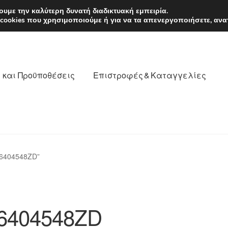
EUR
Δευτέρα-Παρ. 9
υμε την καλύτερη δυνατή διαδικτυακή εμπειρία.
 cookies που χρησιμοποιούμε ή για να τα απενεργοποιήσετε, ανα
 και Προϋποθέσεις
Επιστροφές & Καταγγελίες
νωνία
Καροτσάκι
Μεταφορά
Ο λογαριασμός μου
96404548ZD”
θέσεις
Παγκόσμια αποστολή
Παράπονα
πληρωμές
6404548ZD