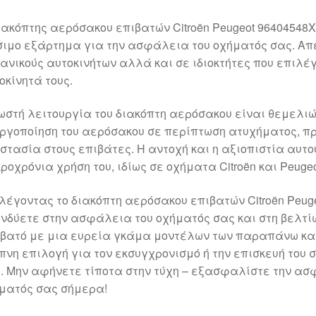
ιακόπτης αερόσακου επιβατών Citroën Peugeot 96404548X
σιμο εξάρτημα για την ασφάλεια του οχήματός σας. Α
ανικούς αυτοκινήτων αλλά και σε ιδιοκτήτες που επιλέγ
οκίνητά τους.
ωστή λειτουργία του διακόπτη αερόσακου είναι θεμελι
ργοποίηση του αερόσακου σε περίπτωση ατυχήματος, π
στασία στους επιβάτες. Η αντοχή και η αξιοπιστία αυτ
ροχρόνια χρήση του, ιδίως σε οχήματα Citroën και Peugeo
λέγοντας το διακόπτη αερόσακου επιβατών Citroën Peug
νδύετε στην ασφάλεια του οχήματός σας και στη βελτίωσ
βατό με μια ευρεία γκάμα μοντέλων των παραπάνω κα
πνη επιλογή για τον εκσυγχρονισμό ή την επισκευή του
. Μην αφήνετε τίποτα στην τύχη – εξασφαλίστε την ασφ
ματός σας σήμερα!