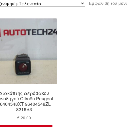
Εμφάνιση του μον
Διακόπτης αερόσακου
νοδηγού Citroën Peugeot
96404548XT 96404548ZL
8216S3
€
20,00