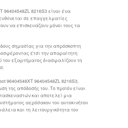
T 96404548ZL 8216S3 είναι ένα
πευθύνεται σε επαγγελματίες
ουν να επισκευάζουν μόνοι τους τα
ώδους σημασίας για την απρόσκοπτη
ροσφέροντας έτσι την απαραίτητη
ού του εξαρτήματος διασφαλίζουν τη
t.
eot 96404548XT 96404548ZL 8216S3,
η της απόδοσής του. Το προϊόν είναι
τασκευαστών και αποτελεί μια
 συστήματος αερόσακου του αυτοκινήτου
άλεια και τη λειτουργικότητα του