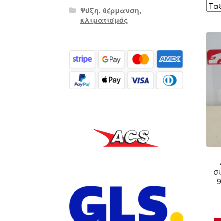
Ψύξη, θέρμανση,
κλιματισμός
συ