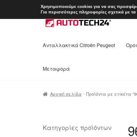
ΑΠΟΣΤΟΛΗ από 7 
Χρησιμοποιούμε cookies για να σας προσφέρο
Για περισσότερες πληροφορίες σχετικά με τα
Απευθείας
Μετάβαση
μετάβαση
σε
στην
περιεχόμενο
πλοήγηση
Ανταλλακτικά Citroën Peugeot
Οροι
Μεταφορά
Αρχική
Διαδικασία Παραπόνων
Επικοι
Αρχική σελίδα
Προϊόντα με ετικέτα “
Ολοκλήρωση αγοράς
Οροι και Προϋπο
Πολιτική Απορρήτου
Σχετικά με εμάς
9
Κατηγορίες προϊόντων