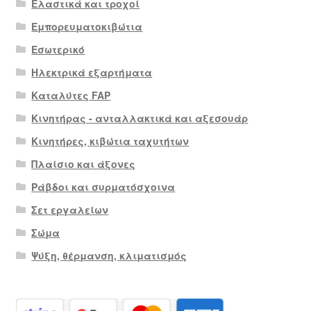
Ελαστικά και τροχοί
Εμπορευματοκιβώτια
Εσωτερικό
Ηλεκτρικά εξαρτήματα
Καταλύτες FAP
Κινητήρας - ανταλλακτικά και αξεσουάρ
Κινητήρες, κιβώτια ταχυτήτων
Πλαίσιο και άξονες
Ράβδοι και συρματόσχοινα
Σετ εργαλείων
Σώμα
Ψύξη, θέρμανση, κλιματισμός