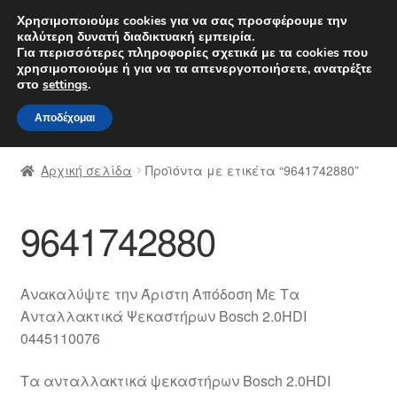
ΑΠΟΣΤΟΛΗ από 7 EUR
Χρησιμοποιούμε cookies για να σας προσφέρουμε την
καλύτερη δυνατή διαδικτυακή εμπειρία.
Δευτέρα-Παρ. 9 π.μ. - 4 μ.μ.
800 848 1565
Για περισσότερες πληροφορίες σχετικά με τα cookies που
χρησιμοποιούμε ή για να τα απενεργοποιήσετε, ανατρέξτε
Απευθείας
Μετάβαση
στο
settings
.
Μενού
μετάβαση
σε
Αποδέχομαι
στην
περιεχόμενο
Αρχική
πλοήγηση
Αρχική σελίδα
Προϊόντα με ετικέτα “9641742880”
Διαδικασία Παραπόνων
9641742880
Επικοινωνία
Καροτσάκι
Ανακαλύψτε την Άριστη Απόδοση Με Τα
Ανταλλακτικά Ψεκαστήρων Bosch 2.0HDI
Μεταφορά
0445110076
Ο λογαριασμός μου
Τα ανταλλακτικά ψεκαστήρων Bosch 2.0HDI