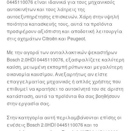
0445110076 είναι ιδανικά για τους μηχανικούς
Ολοκλήρωση αγοράς
αυτοκινήτων και τους λάτρεις της
αυτοεξυπηρέτησης επισκευών. Χάρη στην υψηλή
Οροι και Προϋποθέσεις
ποιότητα κατασκευής τους, αυτά τα προϊόντα
προσφέρουν αξιόπιστη και αποδοτική λειτουργία
Παγκόσμια αποστολή
στις οχημάτων Citroën και Peugeot.
Με την αγορά των ανταλλακτικών ψεκαστήρων
Παράπονα
Bosch 2.0HDI 0445110076, εξασφαλίζετε καλύτερη
καύση, μειωμένη εκπομπή ρύπων και μεγαλύτερη
πληρωμές
οικονομία καυσίμου. Ανεξαρτήτως αν είστε
επαγγελματίας μηχανικός ή απλός χρήστης που
Πολιτική Απορρήτου
επιθυμεί να κρατήσει το αυτοκίνητό του σε άριστη
κατάσταση, αυτά τα προϊόντα θα σας βοηθήσουν
Σχετικά με εμάς
στην εργασία σας.
Στην κατηγορία αυτή περιλαμβάνονται επίσης οι
ενέσεις Bosch 2.0HDI 0445110076 και το