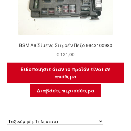
BSM A6 Σίμενς Σιτροέν Πεζό 9643100980
€
121,00
Ειδοποιήστε όταν το προϊόν είναι σε
απόθεμα
Διαβάστε περισσότερα