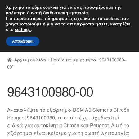
ΑΠΟΣΤΟΛΗ από 7 EUR
Χρησιμοποιούμε cookies για να σας προσφέρουμε την
καλύτερη δυνατή διαδικτυακή εμπειρία.
Δευτέρα-Παρ. 9 π.μ. - 4 μ.μ.
800 848 1565
Για περισσότερες πληροφορίες σχετικά με τα cookies που
χρησιμοποιούμε ή για να τα απενεργοποιήσετε, ανατρέξτε
Απευθείας
Μετάβαση
στο
settings
.
Μενού
μετάβαση
σε
Αποδέχομαι
στην
περιεχόμενο
Αρχική
πλοήγηση
Αρχική σελίδα
Προϊόντα με ετικέτα “9643100980-
Διαδικασία Παραπόνων
00”
Επικοινωνία
9643100980-00
Καροτσάκι
Ανακαλύψτε το εξάρτημα BSM A6 Siemens Citroën
Μεταφορά
Peugeot 9643100980, το οποίο έχει σχεδιαστεί
ειδικά για αυτοκίνητα Citroën και Peugeot. Αυτό το
Ο λογαριασμός μου
εξάρτημα είναι κρίσιμο για τη σωστή λειτουργία