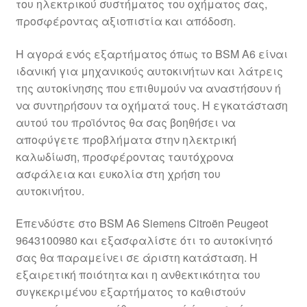
του ηλεκτρικού συστήματος του οχήματος σας,
Ολοκλήρωση αγοράς
προσφέροντας αξιοπιστία και απόδοση.
Οροι και Προϋποθέσεις
Η αγορά ενός εξαρτήματος όπως το BSM A6 είναι
ιδανική για μηχανικούς αυτοκινήτων και λάτρεις
της αυτοκίνησης που επιθυμούν να αναστήσουν ή
Παγκόσμια αποστολή
να συντηρήσουν τα οχήματά τους. Η εγκατάσταση
αυτού του προϊόντος θα σας βοηθήσει να
Παράπονα
αποφύγετε προβλήματα στην ηλεκτρική
καλωδίωση, προσφέροντας ταυτόχρονα
πληρωμές
ασφάλεια και ευκολία στη χρήση του
αυτοκινήτου.
Πολιτική Απορρήτου
Επενδύστε στο BSM A6 Siemens Citroën Peugeot
Σχετικά με εμάς
9643100980 και εξασφαλίστε ότι το αυτοκίνητό
σας θα παραμείνει σε άριστη κατάσταση. Η
εξαιρετική ποιότητα και η ανθεκτικότητα του
συγκεκριμένου εξαρτήματος το καθιστούν