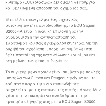
κινητήρα (ECU) διασφαλίζει ομαλή λειτουργία
Ολοκλήρωση αγοράς
και βελτιωμένη απόδοση του οχήματός σας.
Οροι και Προϋποθέσεις
Είτε είστε επαγγελματίας μηχανικός
αυτοκινήτων είτε αυτοδιορθωτής, το ECU Sagem
Παγκόσμια αποστολή
S2000-4A είναι η ιδανική επιλογή για την
αναβάθμιση ή την αντικατάσταση του
ελαττωματικού σας εγκεφάλου κινητήρα. Με την
Παράπονα
ακριβή του σχεδίαση, μπορεί να συμβάλει στη
βελτιστοποίηση της κατανάλωσης καυσίμου και
πληρωμές
στη μείωση των εκπομπών ρύπων.
Πολιτική Απορρήτου
Το συγκεκριμένο προϊόν είναι συμβατό με πολλές
μοντέλα των Citroën και Peugeot, πράγμα που το
Σχετικά με εμάς
καθιστά απαραίτητο για οποιονδήποτε
ασχολείται με τις αυτοκινητές αυτές μάρκες. Μην
χάσετε την ευκαιρία να αναβαθμίσετε την
εμπειρία οδήγησής σας με το ECU Sagem S2000-