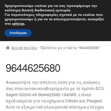
ΑΠΟΣΤΟΛΗ από 7 EUR
Χρησιμοποιούμε cookies για να σας προσφέρουμε την
καλύτερη δυνατή διαδικτυακή εμπειρία.
Δευτέρα-Παρ. 9 π.μ. - 4 μ.μ.
800 848 1565
Για περισσότερες πληροφορίες σχετικά με τα cookies που
χρησιμοποιούμε ή για να τα απενεργοποιήσετε, ανατρέξτε
Απευθείας
Μετάβαση
στο
settings
.
Μενού
μετάβαση
σε
Αποδέχομαι
στην
περιεχόμενο
Αρχική
πλοήγηση
Αρχική σελίδα
Προϊόντα με ετικέτα “9644625680”
Διαδικασία Παραπόνων
9644625680
Επικοινωνία
Καροτσάκι
Ανακαλύψτε την απόλυτη λύση για τις ανάγκες
σας στην αυτοκινητοβιομηχανία με το προϊόν ECU
Μεταφορά
Sagem S2000-4A 9644625680 1940W5, ειδικά
σχεδιασμένο για τα οχήματα Citroën και Peugeot.
Ο λογαριασμός μου
Αυτό το εξαιρετικό ηλεκτρονικό σύστημα ελέγχου