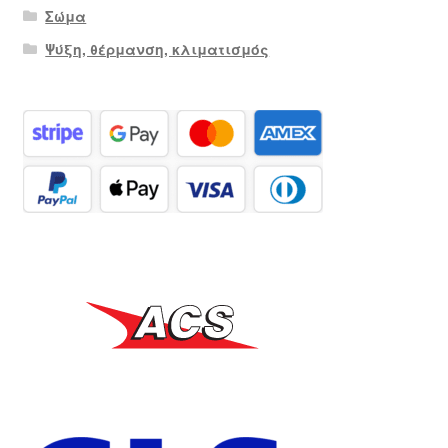
Σώμα
Ψύξη, θέρμανση, κλιματισμός