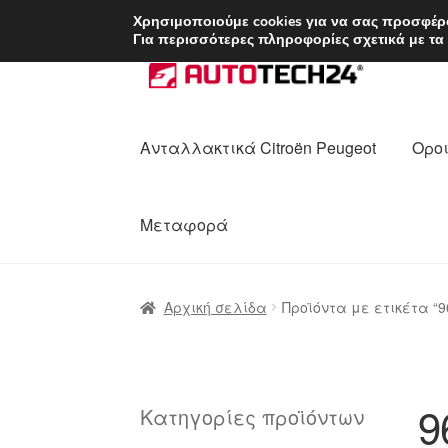
ΑΠΟΣΤΟΛΗ από 7 
Χρησιμοποιούμε cookies για να σας προσφέρο
Για περισσότερες πληροφορίες σχετικά με τα
Απευθείας
Μετάβαση
μετάβαση
σε
στην
περιεχόμενο
πλοήγηση
Ανταλλακτικά Citroën Peugeot
Οροι
Μεταφορά
Αρχική
Διαδικασία Παραπόνων
Επικοι
Αρχική σελίδα
Προϊόντα με ετικέτα “9
Ολοκλήρωση αγοράς
Οροι και Προϋπο
Πολιτική Απορρήτου
Σχετικά με εμάς
9
Κατηγορίες προϊόντων