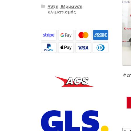
Ψύξη, θέρμανση,
κλιματισμός
Φαν