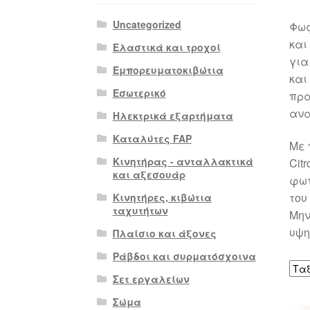
Uncategorized
Φως
και
Ελαστικά και τροχοί
για
Εμπορευματοκιβώτια
και
Εσωτερικό
πρα
ανα
Ηλεκτρικά εξαρτήματα
Καταλύτες FAP
Με 
Κινητήρας - ανταλλακτικά
Cit
και αξεσουάρ
φωτ
του
Κινητήρες, κιβώτια
ταχυτήτων
Μην
υψη
Πλαίσιο και άξονες
Ράβδοι και συρματόσχοινα
Σετ εργαλείων
Σώμα