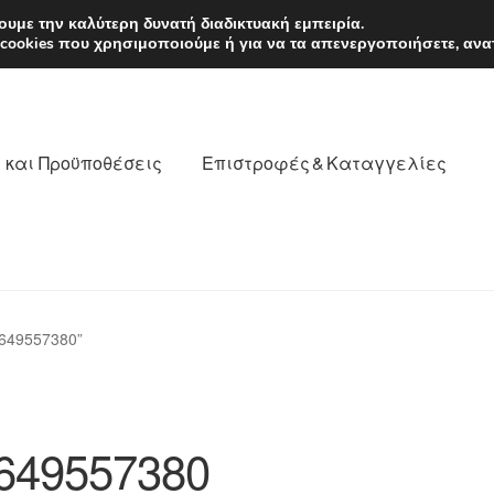
EUR
Δευτέρα-Παρ. 9
υμε την καλύτερη δυνατή διαδικτυακή εμπειρία.
 cookies που χρησιμοποιούμε ή για να τα απενεργοποιήσετε, ανα
 και Προϋποθέσεις
Επιστροφές & Καταγγελίες
νωνία
Καροτσάκι
Μεταφορά
Ο λογαριασμός μου
649557380”
θέσεις
Παγκόσμια αποστολή
Παράπονα
πληρωμές
649557380