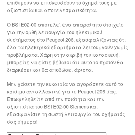
επιθυμούν να επισκευάσουν το όχημά τους με
Ολοκλήρωση αγοράς
αξιοπιστία και αποτελεσματικότητα.
Οροι και Προϋποθέσεις
Ο BSI E02-00 αποτελεί ένα απαραίτητο στοιχείο
για την ορθή λειτουργία του ηλεκτρικού
Παγκόσμια αποστολή
συστήματος στο Peugeot 206, εξασφαλίζοντας ότι
όλα τα ηλεκτρικά εξαρτήματα λειτουργούν χωρίς
προβλήματα. Χάρη στην ακριβή του κατασκευή,
Παράπονα
μπορείτε να είστε βέβαιοι ότι αυτό το προϊόν θα
διαρκέσει και θα αποδώσει άριστα.
πληρωμές
Μην χάσετε την ευκαιρία να αγοράσετε αυτό το
Πολιτική Απορρήτου
κρίσιμο ανταλλακτικό για το Peugeot 206 σας.
Επωφεληθείτε από την ποιότητα και την
Σχετικά με εμάς
αξιοπιστία του BSI E02-00 Siemens και
εξασφαλίστε τη σωστή λειτουργία του οχήματός
σας σήμερα!