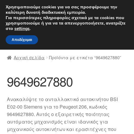
ΑΠΟΣΤΟΛΗ από 7 EUR
Χρησιμοποιούμε cookies για να σας προσφέρουμε την
καλύτερη δυνατή διαδικτυακή εμπειρία.
Δευτέρα-Παρ. 9 π.μ. - 4 μ.μ.
800 848 1565
Για περισσότερες πληροφορίες σχετικά με τα cookies που
χρησιμοποιούμε ή για να τα απενεργοποιήσετε, ανατρέξτε
Απευθείας
Μετάβαση
στο
settings
.
Μενού
μετάβαση
σε
Αποδέχομαι
στην
περιεχόμενο
Αρχική
πλοήγηση
Αρχική σελίδα
Προϊόντα με ετικέτα “9649627880”
Διαδικασία Παραπόνων
9649627880
Επικοινωνία
Καροτσάκι
Ανακαλύψτε το ανταλλακτικό αυτοκινήτου BSI
E02-00 Siemens για το Peugeot 206, κωδικός
Μεταφορά
9649627880. Αυτός ο εξαιρετικής ποιότητας
αυτόματος μηχανισμός είναι ιδανικός για
Ο λογαριασμός μου
μηχανικούς αυτοκινήτων και ερασιτέχνες που