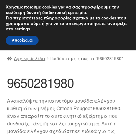
ΑΠΟΣΤΟΛΗ από 7 EUR
Χρησιμοποιούμε cookies για να σας προσφέρουμε την
καλύτερη δυνατή διαδικτυακή εμπειρία.
Δευτέρα-Παρ. 9 π.μ. - 4 μ.μ.
800 848 1565
Για περισσότερες πληροφορίες σχετικά με τα cookies που
χρησιμοποιούμε ή για να τα απενεργοποιήσετε, ανατρέξτε
Απευθείας
Μετάβαση
στο
settings
.
Μενού
μετάβαση
σε
Αποδέχομαι
στην
περιεχόμενο
Αρχική
πλοήγηση
Αρχική σελίδα
Προϊόντα με ετικέτα “9650281980”
Διαδικασία Παραπόνων
9650281980
Επικοινωνία
Καροτσάκι
Ανακαλύψτε την καινοτόμο μονάδα ελέγχου
καθισμάτων μνήμης Citroën Peugeot 9650281980,
Μεταφορά
έναν απαραίτητο αυτοκινητικό εξάρτημα που
συνδυάζει άνεση και λειτουργικότητα. Αυτή η
Ο λογαριασμός μου
μονάδα ελέγχου σχεδιάστηκε ειδικά για τις