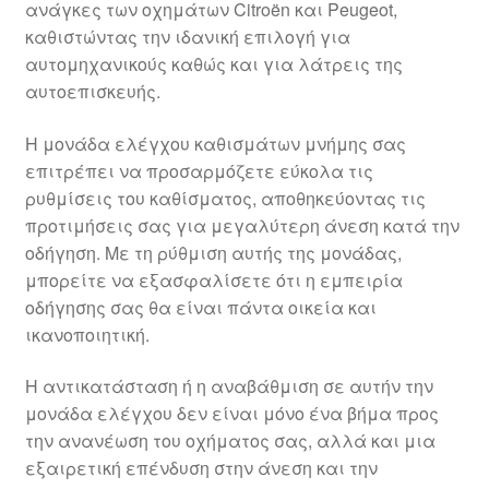
ανάγκες των οχημάτων Citroën και Peugeot,
Ολοκλήρωση αγοράς
καθιστώντας την ιδανική επιλογή για
αυτομηχανικούς καθώς και για λάτρεις της
Οροι και Προϋποθέσεις
αυτοεπισκευής.
Παγκόσμια αποστολή
Η μονάδα ελέγχου καθισμάτων μνήμης σας
επιτρέπει να προσαρμόζετε εύκολα τις
ρυθμίσεις του καθίσματος, αποθηκεύοντας τις
Παράπονα
προτιμήσεις σας για μεγαλύτερη άνεση κατά την
οδήγηση. Με τη ρύθμιση αυτής της μονάδας,
πληρωμές
μπορείτε να εξασφαλίσετε ότι η εμπειρία
οδήγησης σας θα είναι πάντα οικεία και
Πολιτική Απορρήτου
ικανοποιητική.
Σχετικά με εμάς
Η αντικατάσταση ή η αναβάθμιση σε αυτήν την
μονάδα ελέγχου δεν είναι μόνο ένα βήμα προς
την ανανέωση του οχήματος σας, αλλά και μια
εξαιρετική επένδυση στην άνεση και την