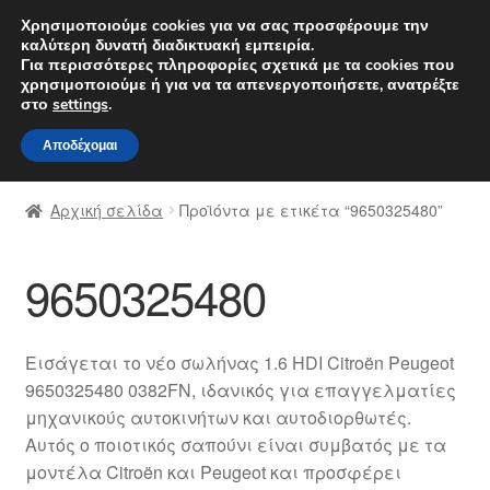
ΑΠΟΣΤΟΛΗ από 7 EUR
Χρησιμοποιούμε cookies για να σας προσφέρουμε την
καλύτερη δυνατή διαδικτυακή εμπειρία.
Δευτέρα-Παρ. 9 π.μ. - 4 μ.μ.
800 848 1565
Για περισσότερες πληροφορίες σχετικά με τα cookies που
χρησιμοποιούμε ή για να τα απενεργοποιήσετε, ανατρέξτε
Απευθείας
Μετάβαση
στο
settings
.
Μενού
μετάβαση
σε
Αποδέχομαι
στην
περιεχόμενο
Αρχική
πλοήγηση
Αρχική σελίδα
Προϊόντα με ετικέτα “9650325480”
Διαδικασία Παραπόνων
9650325480
Επικοινωνία
Καροτσάκι
Εισάγεται το νέο σωλήνας 1.6 HDI Citroën Peugeot
9650325480 0382FN, ιδανικός για επαγγελματίες
Μεταφορά
μηχανικούς αυτοκινήτων και αυτοδιορθωτές.
Αυτός ο ποιοτικός σαπούνι είναι συμβατός με τα
Ο λογαριασμός μου
μοντέλα Citroën και Peugeot και προσφέρει