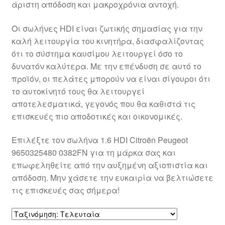
άριστη απόδοση και μακροχρόνια αντοχή.
Ολοκλήρωση αγοράς
Οι σωλήνες HDI είναι ζωτικής σημασίας για την
Οροι και Προϋποθέσεις
καλή λειτουργία του κινητήρα, διασφαλίζοντας
ότι το σύστημα καυσίμου λειτουργεί όσο το
Παγκόσμια αποστολή
δυνατόν καλύτερα. Με την επένδυση σε αυτό το
προϊόν, οι πελάτες μπορούν να είναι σίγουροι ότι
το αυτοκίνητό τους θα λειτουργεί
Παράπονα
αποτελεσματικά, γεγονός που θα καθιστά τις
επισκευές πιο αποδοτικές και οικονομικές.
πληρωμές
Επιλέξτε τον σωλήνα 1.6 HDI Citroën Peugeot
Πολιτική Απορρήτου
9650325480 0382FN για τη μάρκα σας και
επωφεληθείτε από την αυξημένη αξιοπιστία και
Σχετικά με εμάς
απόδοση. Μην χάσετε την ευκαιρία να βελτιώσετε
τις επισκευές σας σήμερα!