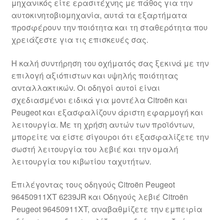
μηχανικός είτε ερασιτέχνης με πάθος για την
Ολοκλήρωση αγοράς
αυτοκινητοβιομηχανία, αυτά τα εξαρτήματα
προσφέρουν την ποιότητα και τη σταθερότητα που
Οροι και Προϋποθέσεις
χρειάζεστε για τις επισκευές σας.
Η καλή συντήρηση του οχήματός σας ξεκινά με την
Παγκόσμια αποστολή
επιλογή αξιόπιστων και υψηλής ποιότητας
ανταλλακτικών. Οι οδηγοί αυτοί είναι
Παράπονα
σχεδιασμένοι ειδικά για μοντέλα Citroën και
Peugeot και εξασφαλίζουν άριστη εφαρμογή και
πληρωμές
λειτουργία. Με τη χρήση αυτών των προϊόντων,
μπορείτε να είστε σίγουροι ότι εξασφαλίζετε την
Πολιτική Απορρήτου
σωστή λειτουργία του λεβιέ και την ομαλή
λειτουργία του κιβωτίου ταχυτήτων.
Σχετικά με εμάς
Επιλέγοντας τους οδηγούς Citroën Peugeot
96450911XT 6239JR και Οδηγούς λεβιέ Citroën
Peugeot 96450911XT, αναβαθμίζετε την εμπειρία