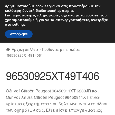
ΑΠΟΣΤΟΛΗ από 7 EUR
Χρησιμοποιούμε cookies για να σας προσφέρουμε την
καλύτερη δυνατή διαδικτυακή εμπειρία.
Δευτέρα-Παρ. 9 π.μ. - 4 μ.μ.
800 848 1565
Για περισσότερες πληροφορίες σχετικά με τα cookies που
χρησιμοποιούμε ή για να τα απενεργοποιήσετε, ανατρέξτε
Απευθείας
Μετάβαση
στο
settings
.
Μενού
μετάβαση
σε
Αποδέχομαι
στην
περιεχόμενο
Αρχική
πλοήγηση
Αρχική σελίδα
Προϊόντα με ετικέτα
Διαδικασία Παραπόνων
“96530925XT49T406”
Επικοινωνία
96530925XT49T406
Καροτσάκι
Οδηγοί Citroën Peugeot 96450911XT 6239JR και
Μεταφορά
Οδηγοί λεβιέ Citroën Peugeot 96450911XT είναι
κρίσιμα εξαρτήματα που βελτιώνουν την απόδοση
Ο λογαριασμός μου
των οχημάτων σας. Είτε είστε επαγγελματίας