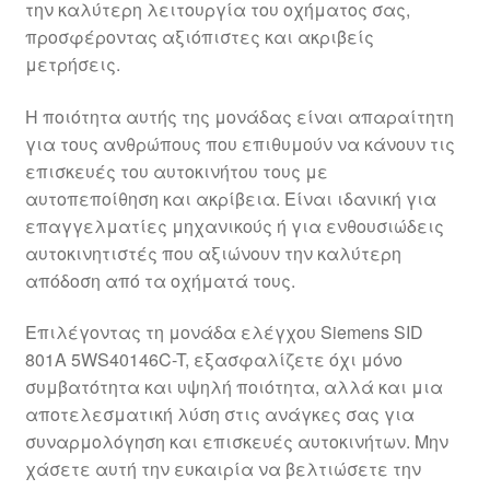
την καλύτερη λειτουργία του οχήματος σας,
Ολοκλήρωση αγοράς
προσφέροντας αξιόπιστες και ακριβείς
μετρήσεις.
Οροι και Προϋποθέσεις
Η ποιότητα αυτής της μονάδας είναι απαραίτητη
Παγκόσμια αποστολή
για τους ανθρώπους που επιθυμούν να κάνουν τις
επισκευές του αυτοκινήτου τους με
αυτοπεποίθηση και ακρίβεια. Είναι ιδανική για
Παράπονα
επαγγελματίες μηχανικούς ή για ενθουσιώδεις
αυτοκινητιστές που αξιώνουν την καλύτερη
πληρωμές
απόδοση από τα οχήματά τους.
Πολιτική Απορρήτου
Επιλέγοντας τη μονάδα ελέγχου Siemens SID
801A 5WS40146C-T, εξασφαλίζετε όχι μόνο
Σχετικά με εμάς
συμβατότητα και υψηλή ποιότητα, αλλά και μια
αποτελεσματική λύση στις ανάγκες σας για
συναρμολόγηση και επισκευές αυτοκινήτων. Μην
χάσετε αυτή την ευκαιρία να βελτιώσετε την