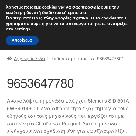
ΑΠΟΣΤΟΛΗ από 7 EUR
Χρησιμοποιούμε cookies για να σας προσφέρουμε την
καλύτερη δυνατή διαδικτυακή εμπειρία.
Δευτέρα-Παρ. 9 π.μ. - 4 μ.μ.
800 848 1565
Για περισσότερες πληροφορίες σχετικά με τα cookies που
χρησιμοποιούμε ή για να τα απενεργοποιήσετε, ανατρέξτε
Απευθείας
Μετάβαση
στο
settings
.
Μενού
μετάβαση
σε
Αποδέχομαι
στην
περιεχόμενο
Αρχική
πλοήγηση
Αρχική σελίδα
Προϊόντα με ετικέτα “9653647780”
Διαδικασία Παραπόνων
9653647780
Επικοινωνία
Καροτσάκι
Ανακαλύψτε τη μονάδα ελέγχου Siemens SID 801A
5WS40146C-T, ένα απαραίτητο εξάρτημα για τους
Μεταφορά
οδηγούς και τους μηχανικούς που εργάζονται με
αυτοκίνητα Citroën και Peugeot. Αυτή η μονάδα
Ο λογαριασμός μου
ελέγχου είναι σχεδιασμένη για να εξασφαλίζει