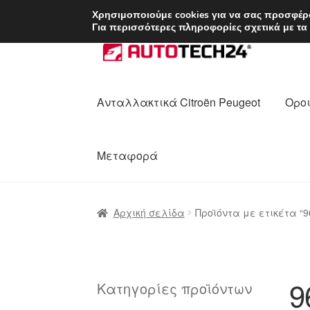
ΑΠΟΣΤΟΛΗ από 7 
Χρησιμοποιούμε cookies για να σας προσφέρο
Για περισσότερες πληροφορίες σχετικά με τα
Απευθείας
Μετάβαση
μετάβαση
σε
στην
περιεχόμενο
πλοήγηση
Ανταλλακτικά Citroën Peugeot
Οροι
Μεταφορά
Αρχική
Διαδικασία Παραπόνων
Επικοι
Αρχική σελίδα
Προϊόντα με ετικέτα “9
Ολοκλήρωση αγοράς
Οροι και Προϋπο
Πολιτική Απορρήτου
Σχετικά με εμάς
9
Κατηγορίες προϊόντων