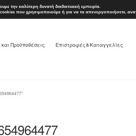
EUR
Δευτέρα-Παρ. 9
υμε την καλύτερη δυνατή διαδικτυακή εμπειρία.
 cookies που χρησιμοποιούμε ή για να τα απενεργοποιήσετε, ανα
 και Προϋποθέσεις
Επιστροφές & Καταγγελίες
νωνία
Καροτσάκι
Μεταφορά
Ο λογαριασμός μου
654964477”
θέσεις
Παγκόσμια αποστολή
Παράπονα
πληρωμές
654964477