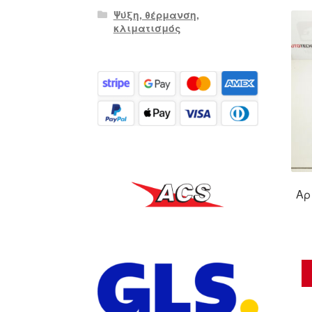
Ψύξη, θέρμανση,
κλιματισμός
Αρ