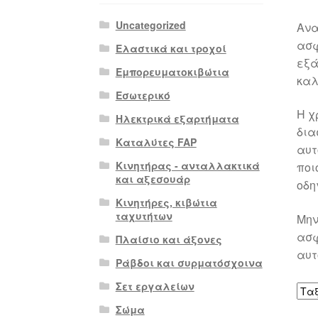
Uncategorized
Ανα
ασφ
Ελαστικά και τροχοί
εξά
Εμπορευματοκιβώτια
καλ
Εσωτερικό
Η χ
Ηλεκτρικά εξαρτήματα
δια
Καταλύτες FAP
αυτ
Κινητήρας - ανταλλακτικά
ποι
και αξεσουάρ
οδη
Κινητήρες, κιβώτια
ταχυτήτων
Μην
ασφ
Πλαίσιο και άξονες
αυτ
Ράβδοι και συρματόσχοινα
Σετ εργαλείων
Σώμα