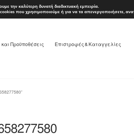
EUR
Δευτέρα-Παρ. 9
υμε την καλύτερη δυνατή διαδικτυακή εμπειρία.
 cookies που χρησιμοποιούμε ή για να τα απενεργοποιήσετε, ανα
 και Προϋποθέσεις
Επιστροφές & Καταγγελίες
νωνία
Καροτσάκι
Μεταφορά
Ο λογαριασμός μου
658277580”
θέσεις
Παγκόσμια αποστολή
Παράπονα
πληρωμές
658277580