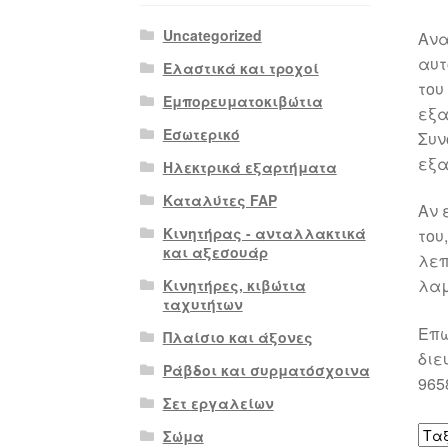
Uncategorized
Ανα
αυτ
Ελαστικά και τροχοί
του
Εμπορευματοκιβώτια
εξα
Εσωτερικό
Συν
εξα
Ηλεκτρικά εξαρτήματα
Καταλύτες FAP
Αν 
Κινητήρας - ανταλλακτικά
του
και αξεσουάρ
λεπ
λαμ
Κινητήρες, κιβώτια
ταχυτήτων
Επω
Πλαίσιο και άξονες
διε
Ράβδοι και συρματόσχοινα
965
Σετ εργαλείων
Σώμα