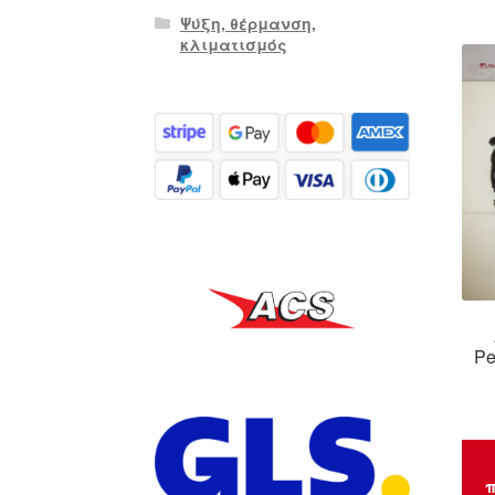
Ψύξη, θέρμανση,
κλιματισμός
Pe
π