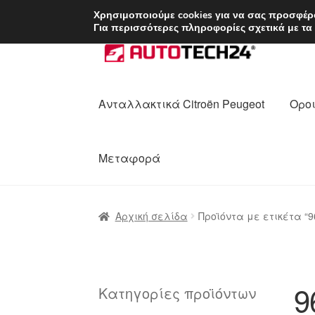
ΑΠΟΣΤΟΛΗ από 7 
Χρησιμοποιούμε cookies για να σας προσφέρο
Για περισσότερες πληροφορίες σχετικά με τα
Απευθείας
Μετάβαση
μετάβαση
σε
στην
περιεχόμενο
πλοήγηση
Ανταλλακτικά Citroën Peugeot
Οροι
Μεταφορά
Αρχική
Διαδικασία Παραπόνων
Επικοι
Αρχική σελίδα
Προϊόντα με ετικέτα “9
Ολοκλήρωση αγοράς
Οροι και Προϋπο
Πολιτική Απορρήτου
Σχετικά με εμάς
9
Κατηγορίες προϊόντων