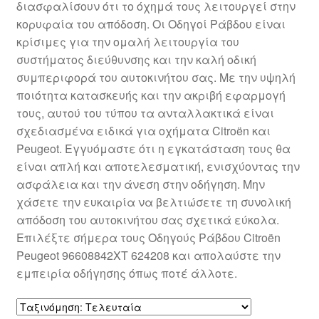
διασφαλίσουν ότι το όχημά τους λειτουργεί στην
Ολοκλήρωση αγοράς
κορυφαία του απόδοση. Οι Οδηγοί Ράβδου είναι
κρίσιμες για την ομαλή λειτουργία του
Οροι και Προϋποθέσεις
συστήματος διεύθυνσης και την καλή οδική
συμπεριφορά του αυτοκινήτου σας. Με την υψηλή
Παγκόσμια αποστολή
ποιότητα κατασκευής και την ακριβή εφαρμογή
τους, αυτού του τύπου τα ανταλλακτικά είναι
σχεδιασμένα ειδικά για οχήματα Citroën και
Παράπονα
Peugeot. Εγγυόμαστε ότι η εγκατάσταση τους θα
είναι απλή και αποτελεσματική, ενισχύοντας την
πληρωμές
ασφάλεια και την άνεση στην οδήγηση. Μην
χάσετε την ευκαιρία να βελτιώσετε τη συνολική
Πολιτική Απορρήτου
απόδοση του αυτοκινήτου σας σχετικά εύκολα.
Επιλέξτε σήμερα τους Οδηγούς Ράβδου Citroën
Σχετικά με εμάς
Peugeot 96608842XT 624208 και απολαύστε την
εμπειρία οδήγησης όπως ποτέ άλλοτε.