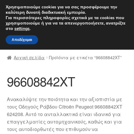
ΑΠΟΣΤΟΛΗ από 7 EUR
Χρησιμοποιούμε cookies για να σας προσφέρουμε την
καλύτερη δυνατή διαδικτυακή εμπειρία.
Δευτέρα-Παρ. 9 π.μ. - 4 μ.μ.
800 848 1565
Για περισσότερες πληροφορίες σχετικά με τα cookies που
χρησιμοποιούμε ή για να τα απενεργοποιήσετε, ανατρέξτε
Απευθείας
Μετάβαση
στο
settings
.
Μενού
μετάβαση
σε
Αποδέχομαι
στην
περιεχόμενο
Αρχική
πλοήγηση
Αρχική σελίδα
Προϊόντα με ετικέτα “96608842XT”
Διαδικασία Παραπόνων
96608842XT
Επικοινωνία
Καροτσάκι
Ανακαλύψτε την ποιότητα και την αξιοπιστία με
τους Οδηγούς Ράβδου Citroën Peugeot 96608842XT
Μεταφορά
624208. Αυτό το ανταλλακτικό είναι ιδανικό για
επαγγελματίες αυτομηχανικούς, καθώς και για
Ο λογαριασμός μου
τους αυτοδιορθωτές που επιθυμούν να