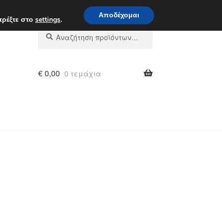
 π.μ. - 4 μ.μ.
800 848 1565
Αποδέχομαι
τρέξτε στο
settings
.
Αναζήτηση
Αναζήτηση
για:
€
0,00
0 τεμάχια