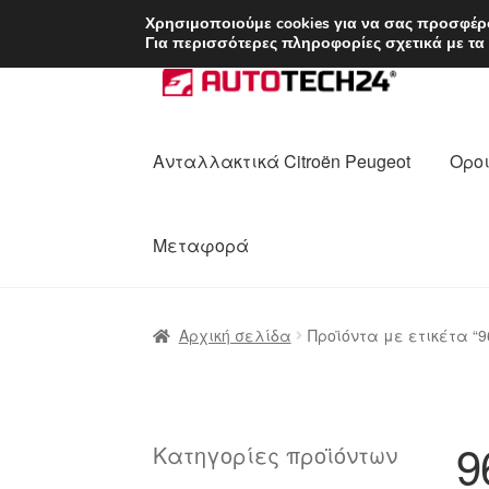
ΑΠΟΣΤΟΛΗ από 7 
Χρησιμοποιούμε cookies για να σας προσφέρο
Για περισσότερες πληροφορίες σχετικά με τα
Απευθείας
Μετάβαση
μετάβαση
σε
στην
περιεχόμενο
πλοήγηση
Ανταλλακτικά Citroën Peugeot
Οροι
Μεταφορά
Αρχική
Διαδικασία Παραπόνων
Επικοι
Αρχική σελίδα
Προϊόντα με ετικέτα “9
Ολοκλήρωση αγοράς
Οροι και Προϋπο
Πολιτική Απορρήτου
Σχετικά με εμάς
9
Κατηγορίες προϊόντων