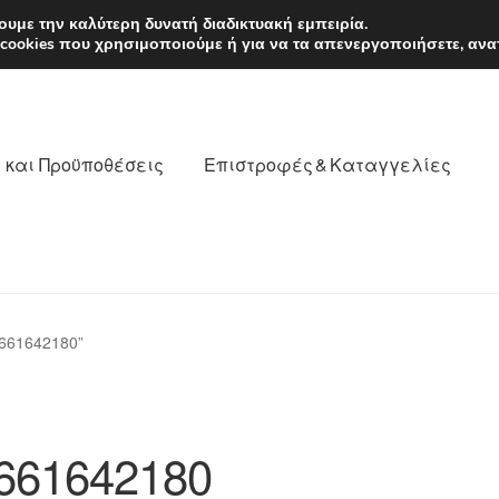
EUR
Δευτέρα-Παρ. 9
υμε την καλύτερη δυνατή διαδικτυακή εμπειρία.
 cookies που χρησιμοποιούμε ή για να τα απενεργοποιήσετε, ανα
 και Προϋποθέσεις
Επιστροφές & Καταγγελίες
νωνία
Καροτσάκι
Μεταφορά
Ο λογαριασμός μου
661642180”
θέσεις
Παγκόσμια αποστολή
Παράπονα
πληρωμές
661642180