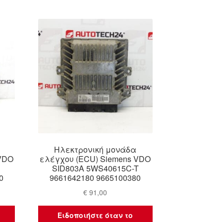
by
latest
Ηλεκτρονική μονάδα
 VDO
ελέγχου (ECU) Siemens VDO
SID803A 5WS40615C-T
0
9661642180 9665100380
€
91,00
Ειδοποιήστε όταν το