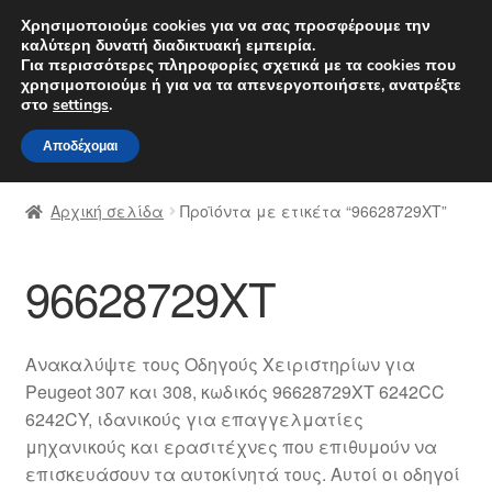
ΑΠΟΣΤΟΛΗ από 7 EUR
Χρησιμοποιούμε cookies για να σας προσφέρουμε την
καλύτερη δυνατή διαδικτυακή εμπειρία.
Δευτέρα-Παρ. 9 π.μ. - 4 μ.μ.
800 848 1565
Για περισσότερες πληροφορίες σχετικά με τα cookies που
χρησιμοποιούμε ή για να τα απενεργοποιήσετε, ανατρέξτε
Απευθείας
Μετάβαση
στο
settings
.
Μενού
μετάβαση
σε
Αποδέχομαι
στην
περιεχόμενο
Αρχική
πλοήγηση
Αρχική σελίδα
Προϊόντα με ετικέτα “96628729XT”
Διαδικασία Παραπόνων
96628729XT
Επικοινωνία
Καροτσάκι
Ανακαλύψτε τους Οδηγούς Χειριστηρίων για
Peugeot 307 και 308, κωδικός 96628729XT 6242CC
Μεταφορά
6242CY, ιδανικούς για επαγγελματίες
μηχανικούς και ερασιτέχνες που επιθυμούν να
Ο λογαριασμός μου
επισκευάσουν τα αυτοκίνητά τους. Αυτοί οι οδηγοί