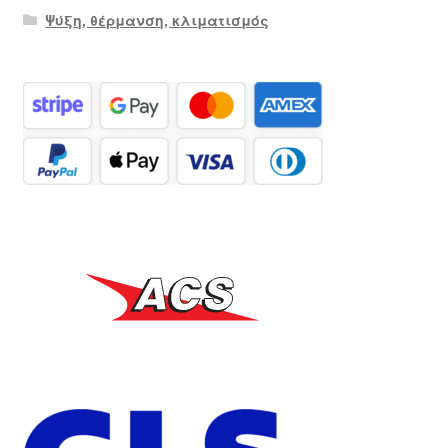
Ψύξη, θέρμανση, κλιματισμός