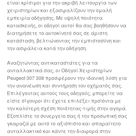
είναι κρίσιμοι για την ακριβή λειτουργία των
Ολοκλήρωση αγοράς
χειριστηρίων και εξασφαλίζουν την ομαλή
εμπειρία οδήγησης. Με υψηλή ποιότητα
Οροι και Προϋποθέσεις
κατασκευής, οι οδηγοί αυτοί θα σας βοηθήσουν να
διατηρήσετε το αυτοκίνητό σας σε άριστη
Παγκόσμια αποστολή
κατάσταση, βελτιώνοντας την εμπιστοσύνη και
την ασφάλεια κατά την οδήγηση.
Παράπονα
Αναζητώντας αντικαταστάτες για τα
ανταλλακτικά σας, οι Οδηγοί Χειριστηρίων
πληρωμές
Peugeot 307 308 προσφέρουν την ιδανική λύση για
την ανανέωση και συντήρηση του οχήματός σας.
Πολιτική Απορρήτου
Επιλέγοντας αυτούς τους οδηγούς, μπορείτε να
είστε σίγουροι ότι έχετε επιλέξει προϊόντα με
Σχετικά με εμάς
την καλύτερη σχέση ποιότητας-τιμής στην αγορά.
Εξοπλίστε το συνεργείο σας ή την προσωπική σας
γκαραζά με αυτό το αξιόπιστο και απαραίτητο
ανταλλακτικό και κάντε την διαφορά στην