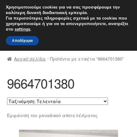
ΑΠΟΣΤΟΛΗ από 7 EUR
Χρησιμοποιούμε cookies για να σας προσφέρουμε την
καλύτερη δυνατή διαδικτυακή εμπειρία.
Δευτέρα-Παρ. 9 π.μ. - 4 μ.μ.
800 848 1565
Για περισσότερες πληροφορίες σχετικά με τα cookies που
χρησιμοποιούμε ή για να τα απενεργοποιήσετε, ανατρέξτε
Απευθείας
Μετάβαση
στο
settings
.
Μενού
μετάβαση
σε
Αποδέχομαι
στην
περιεχόμενο
Αρχική
πλοήγηση
Αρχική σελίδα
Προϊόντα με ετικέτα “9664701380”
Διαδικασία Παραπόνων
9664701380
Επικοινωνία
Καροτσάκι
Μεταφορά
Εμφάνιση του μοναδικού αποτελέσματος
Ο λογαριασμός μου