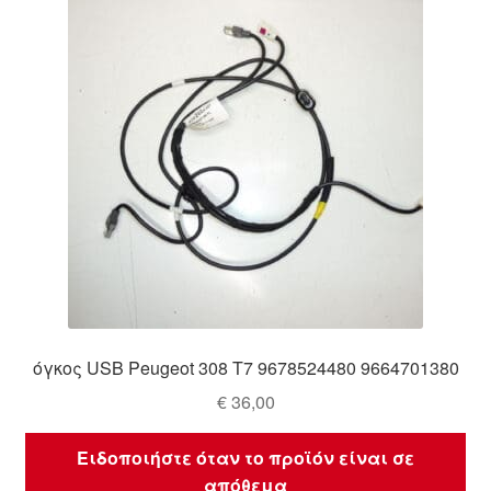
Ολοκλήρωση αγοράς
Οροι και Προϋποθέσεις
Παγκόσμια αποστολή
Παράπονα
πληρωμές
Πολιτική Απορρήτου
όγκος USB Peugeot 308 T7 9678524480 9664701380
Σχετικά με εμάς
€
36,00
Ειδοποιήστε όταν το προϊόν είναι σε
απόθεμα