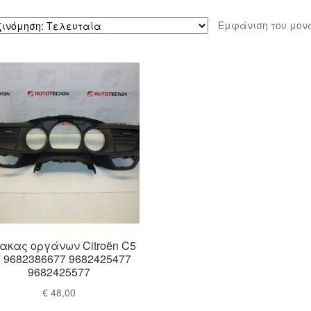
Εμφάνιση του μον
ακας οργάνων Citroën C5
 9682386677 9682425477
9682425577
€
48,00