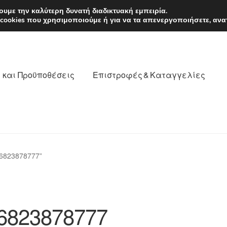
EUR
Δευτέρα-Παρ. 9
υμε την καλύτερη δυνατή διαδικτυακή εμπειρία.
 cookies που χρησιμοποιούμε ή για να τα απενεργοποιήσετε, ανα
 και Προϋποθέσεις
Επιστροφές & Καταγγελίες
νωνία
Καροτσάκι
Μεταφορά
Ο λογαριασμός μου
6823878777”
θέσεις
Παγκόσμια αποστολή
Παράπονα
πληρωμές
6823878777