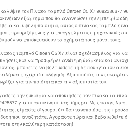
καλύψτε τον Πίνακα ταμπλό Citroën C5 X7 9682386677 9
οκινήτων εξάρτημα που θα ανανεώσει την εμπειρία οδή
ίβεια και υψηλή ποιότητα, αυτός ο πίνακας ταμπλό είνα
geot, προοριζόμενος για επαγγελματίες μηχανικούς αυ
θυμούν να επισκευάσουν τα οχήματά τους μόνοι τους.
ίνακας ταμπλό Citroën C5 X7 είναι σχεδιασμένος για να
κλήσεις και να προσφέρει ανώτερη διάρκεια και αντοχή
ϊόντος, μπορείτε να βελτιώσετε τη λειτουργία του αυτ
αλή και ευχάριστη οδήγηση. Αξιοποιήστε την ευκαιρία 
ωρίζει για την ποιότητα και την αξιοπιστία του.
χάσετε την ευκαιρία να αποκτήσετε τον πίνακα ταμπλό C
2425577 για το αυτοκίνητό σας σήμερα. Με επαγγελματ
ότητας, είμαστε σίγουροι ότι θα ικανοποιήσει τις προσδ
δοση που αναζητάτε. Αγοράστε τώρα και βεβαιωθείτε ότ
τοτε στην καλύτερη κατάσταση!