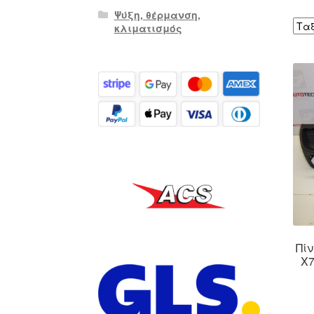
Ψύξη, θέρμανση,
κλιματισμός
Πίν
X7