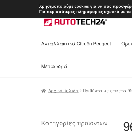
ΑΠΟΣΤΟΛΗ από 7 
Χρησιμοποιούμε cookies για να σας προσφέρο
Για περισσότερες πληροφορίες σχετικά με τα
Απευθείας
Μετάβαση
μετάβαση
σε
στην
περιεχόμενο
πλοήγηση
Ανταλλακτικά Citroën Peugeot
Οροι
Μεταφορά
Αρχική
Διαδικασία Παραπόνων
Επικοι
Αρχική σελίδα
Προϊόντα με ετικέτα “9
Ολοκλήρωση αγοράς
Οροι και Προϋπο
Πολιτική Απορρήτου
Σχετικά με εμάς
9
Κατηγορίες προϊόντων