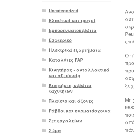
Uncategorized
Ανα
αυτ
Ελαστικά και τροχοί
ακρ
Εμπορευματοκιβώτια
Peu
Εσωτερικό
επι
Ηλεκτρικά εξαρτήματα
Ο π
Καταλύτες FAP
προ
Κινητήρας - ανταλλακτικά
προ
και αξεσουάρ
ασφ
ξεχ
Κινητήρες, κιβώτια
ταχυτήτων
Μη 
Πλαίσιο και άξονες
968
Ράβδοι και συρματόσχοινα
ποι
Σετ εργαλείων
από
πάν
Σώμα