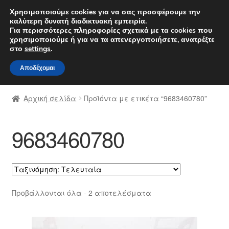
ΑΠΟΣΤΟΛΗ από 7 EUR
Χρησιμοποιούμε cookies για να σας προσφέρουμε την
καλύτερη δυνατή διαδικτυακή εμπειρία.
Δευτέρα-Παρ. 9 π.μ. - 4 μ.μ.
800 848 1565
Για περισσότερες πληροφορίες σχετικά με τα cookies που
χρησιμοποιούμε ή για να τα απενεργοποιήσετε, ανατρέξτε
Απευθείας
Μετάβαση
στο
settings
.
Μενού
μετάβαση
σε
Αποδέχομαι
στην
περιεχόμενο
Αρχική
πλοήγηση
Αρχική σελίδα
Προϊόντα με ετικέτα “9683460780”
Διαδικασία Παραπόνων
9683460780
Επικοινωνία
Καροτσάκι
Μεταφορά
Sorted
Προβάλλονται όλα - 2 αποτελέσματα
by
Ο λογαριασμός μου
latest