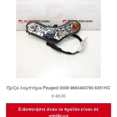
Ολοκλήρωση αγοράς
Οροι και Προϋποθέσεις
Παγκόσμια αποστολή
Παράπονα
πληρωμές
Πολιτική Απορρήτου
Πρίζα λαμπτήρα Peugeot 3008 9683460780 6351HC
Σχετικά με εμάς
€
48,00
Ειδοποιήστε όταν το προϊόν είναι σε
απόθεμα