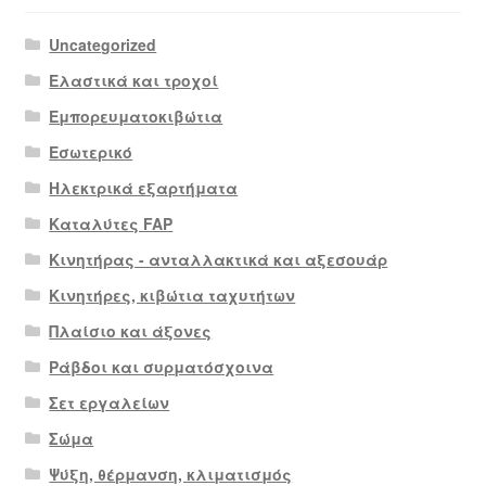
Uncategorized
Ελαστικά και τροχοί
Εμπορευματοκιβώτια
Εσωτερικό
Ηλεκτρικά εξαρτήματα
Καταλύτες FAP
Κινητήρας - ανταλλακτικά και αξεσουάρ
Κινητήρες, κιβώτια ταχυτήτων
Πλαίσιο και άξονες
Ράβδοι και συρματόσχοινα
Σετ εργαλείων
Σώμα
Ψύξη, θέρμανση, κλιματισμός