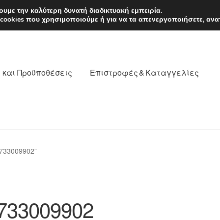
EUR
Δευτέρα-Παρ. 9
υμε την καλύτερη δυνατή διαδικτυακή εμπειρία.
 cookies που χρησιμοποιούμε ή για να τα απενεργοποιήσετε, ανα
 και Προϋποθέσεις
Επιστροφές & Καταγγελίες
νωνία
Καροτσάκι
Μεταφορά
Ο λογαριασμός μου
733009902”
θέσεις
Παγκόσμια αποστολή
Παράπονα
πληρωμές
733009902