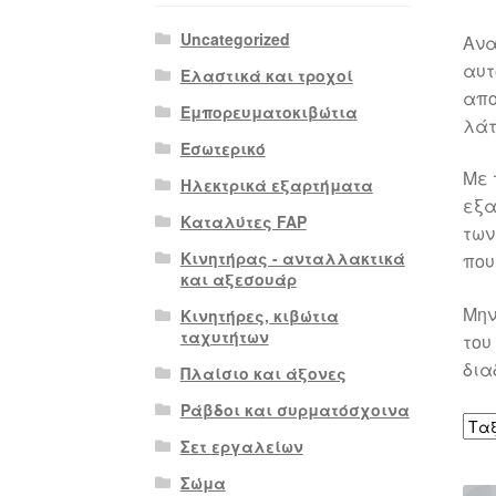
Uncategorized
Ανα
αυτ
Ελαστικά και τροχοί
απο
Εμπορευματοκιβώτια
λάτ
Εσωτερικό
Με 
Ηλεκτρικά εξαρτήματα
εξα
Καταλύτες FAP
των
Κινητήρας - ανταλλακτικά
που
και αξεσουάρ
Μην
Κινητήρες, κιβώτια
ταχυτήτων
του
δια
Πλαίσιο και άξονες
Ράβδοι και συρματόσχοινα
Σετ εργαλείων
Σώμα