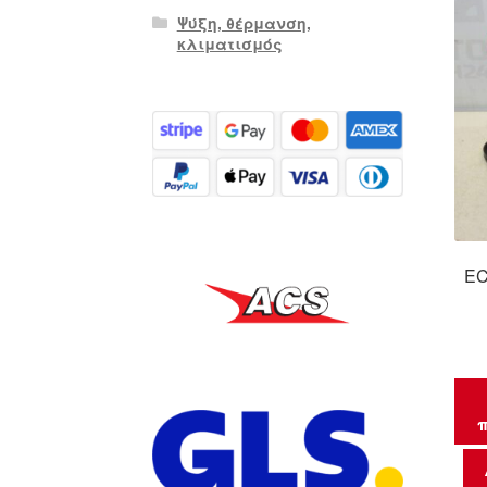
Ψύξη, θέρμανση,
κλιματισμός
EC
π