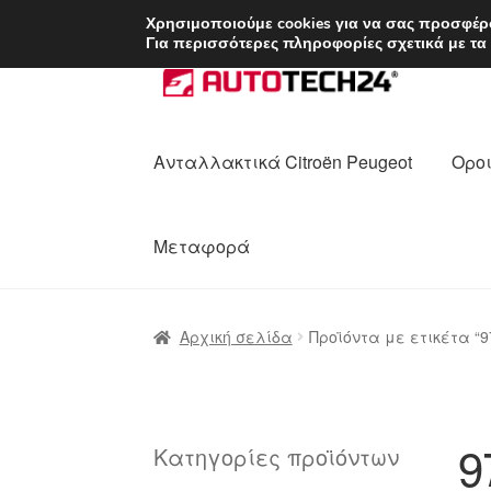
ΑΠΟΣΤΟΛΗ από 7 
Χρησιμοποιούμε cookies για να σας προσφέρο
Για περισσότερες πληροφορίες σχετικά με τα
Απευθείας
Μετάβαση
μετάβαση
σε
στην
περιεχόμενο
πλοήγηση
Ανταλλακτικά Citroën Peugeot
Οροι
Μεταφορά
Αρχική
Διαδικασία Παραπόνων
Επικοι
Αρχική σελίδα
Προϊόντα με ετικέτα “9
Ολοκλήρωση αγοράς
Οροι και Προϋπο
Πολιτική Απορρήτου
Σχετικά με εμάς
9
Κατηγορίες προϊόντων