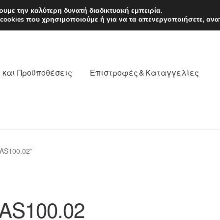
EUR
Δευτέρα-Παρ. 9
υμε την καλύτερη δυνατή διαδικτυακή εμπειρία.
 cookies που χρησιμοποιούμε ή για να τα απενεργοποιήσετε, ανα
 και Προϋποθέσεις
Επιστροφές & Καταγγελίες
νωνία
Καροτσάκι
Μεταφορά
Ο λογαριασμός μου
AS100.02”
θέσεις
Παγκόσμια αποστολή
Παράπονα
πληρωμές
AS100.02