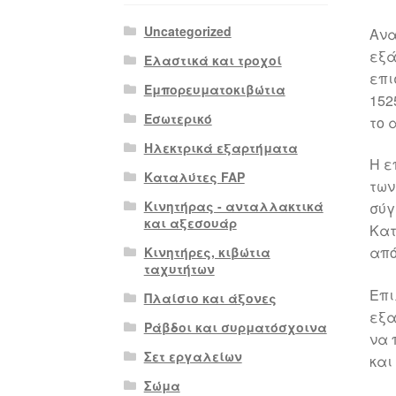
Uncategorized
Ανα
εξά
Ελαστικά και τροχοί
επι
Εμπορευματοκιβώτια
152
Εσωτερικό
το 
Ηλεκτρικά εξαρτήματα
Η ε
Καταλύτες FAP
των
Κινητήρας - ανταλλακτικά
σύγ
και αξεσουάρ
Κατ
από
Κινητήρες, κιβώτια
ταχυτήτων
Επι
Πλαίσιο και άξονες
εξα
Ράβδοι και συρματόσχοινα
να 
Σετ εργαλείων
και
Σώμα