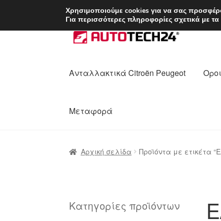
ΑΠΟΣΤΟΛΗ από 7 
Χρησιμοποιούμε cookies για να σας προσφέρο
Για περισσότερες πληροφορίες σχετικά με τα
Απευθείας
Μετάβαση
μετάβαση
σε
στην
περιεχόμενο
πλοήγηση
Ανταλλακτικά Citroën Peugeot
Οροι
Μεταφορά
Αρχική
Διαδικασία Παραπόνων
Επικοι
Αρχική σελίδα
Προϊόντα με ετικέτα “E
Ολοκλήρωση αγοράς
Οροι και Προϋπο
Πολιτική Απορρήτου
Σχετικά με εμάς
E
Κατηγορίες προϊόντων