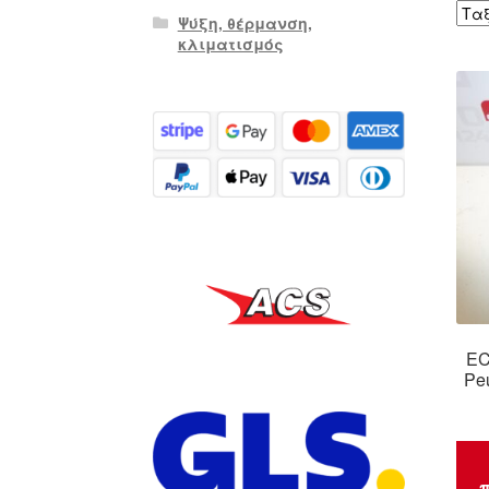
Ψύξη, θέρμανση,
κλιματισμός
EC
Pe
π