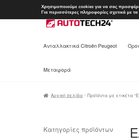
ΑΠΟΣΤΟΛΗ από 7 
Χρησιμοποιούμε cookies για να σας προσφέρο
Για περισσότερες πληροφορίες σχετικά με τα
Απευθείας
Μετάβαση
μετάβαση
σε
στην
περιεχόμενο
πλοήγηση
Ανταλλακτικά Citroën Peugeot
Οροι
Μεταφορά
Αρχική
Διαδικασία Παραπόνων
Επικοι
Αρχική σελίδα
Προϊόντα με ετικέτα “E
Ολοκλήρωση αγοράς
Οροι και Προϋπο
Πολιτική Απορρήτου
Σχετικά με εμάς
E
Κατηγορίες προϊόντων