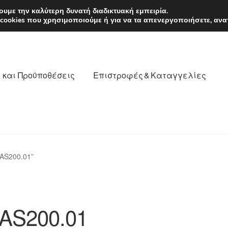
EUR
Δευτέρα-Παρ. 9
υμε την καλύτερη δυνατή διαδικτυακή εμπειρία.
 cookies που χρησιμοποιούμε ή για να τα απενεργοποιήσετε, ανα
 και Προϋποθέσεις
Επιστροφές & Καταγγελίες
νωνία
Καροτσάκι
Μεταφορά
Ο λογαριασμός μου
AS200.01”
θέσεις
Παγκόσμια αποστολή
Παράπονα
πληρωμές
AS200.01