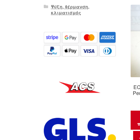
Ψύξη, θέρμανση,
κλιματισμός
EC
Pe
π