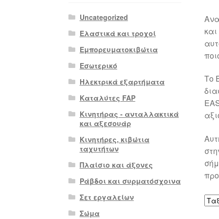
Uncategorized
Ανα
και
Ελαστικά και τροχοί
αυτ
Εμπορευματοκιβώτια
ποι
Εσωτερικό
Το 
Ηλεκτρικά εξαρτήματα
δια
Καταλύτες FAP
EAS
Κινητήρας - ανταλλακτικά
αξι
και αξεσουάρ
Αυτ
Κινητήρες, κιβώτια
ταχυτήτων
στη
σήμ
Πλαίσιο και άξονες
προ
Ράβδοι και συρματόσχοινα
Σετ εργαλείων
Σώμα