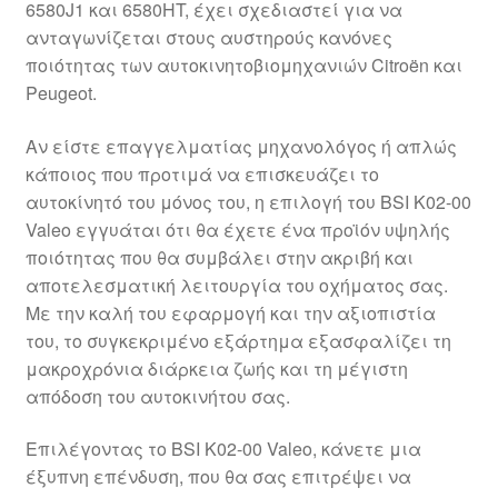
6580J1 και 6580HT, έχει σχεδιαστεί για να
Ολοκλήρωση αγοράς
ανταγωνίζεται στους αυστηρούς κανόνες
ποιότητας των αυτοκινητοβιομηχανιών Citroën και
Οροι και Προϋποθέσεις
Peugeot.
Παγκόσμια αποστολή
Αν είστε επαγγελματίας μηχανολόγος ή απλώς
κάποιος που προτιμά να επισκευάζει το
αυτοκίνητό του μόνος του, η επιλογή του BSI K02-00
Παράπονα
Valeo εγγυάται ότι θα έχετε ένα προϊόν υψηλής
ποιότητας που θα συμβάλει στην ακριβή και
πληρωμές
αποτελεσματική λειτουργία του οχήματος σας.
Με την καλή του εφαρμογή και την αξιοπιστία
Πολιτική Απορρήτου
του, το συγκεκριμένο εξάρτημα εξασφαλίζει τη
μακροχρόνια διάρκεια ζωής και τη μέγιστη
Σχετικά με εμάς
απόδοση του αυτοκινήτου σας.
Επιλέγοντας το BSI K02-00 Valeo, κάνετε μια
έξυπνη επένδυση, που θα σας επιτρέψει να