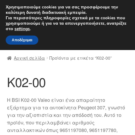
ΑΠΟΣΤΟΛΗ από 7 EUR
Χρησιμοποιούμε cookies για να σας προσφέρουμε την
καλύτερη δυνατή διαδικτυακή εμπειρία.
Δευτέρα-Παρ. 9 π.μ. - 4 μ.μ.
800 848 1565
Για περισσότερες πληροφορίες σχετικά με τα cookies που
χρησιμοποιούμε ή για να τα απενεργοποιήσετε, ανατρέξτε
Απευθείας
Μετάβαση
στο
settings
.
Μενού
μετάβαση
σε
Αποδέχομαι
στην
περιεχόμενο
Αρχική
πλοήγηση
Αρχική σελίδα
Προϊόντα με ετικέτα “K02-00”
Διαδικασία Παραπόνων
K02-00
Επικοινωνία
Καροτσάκι
Η BSI K02-00 Valeo είναι ένα απαραίτητο
εξάρτημα για τα αυτοκίνητα Peugeot 307, γνωστό
Μεταφορά
για την αξιοπιστία και την απόδοσή του. Αυτό το
προϊόν, που περιλαμβάνει αριθμούς
Ο λογαριασμός μου
ανταλλακτικών όπως 9651197080, 9651197780,