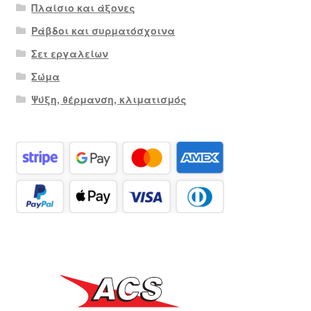
Πλαίσιο και άξονες
Ράβδοι και συρματόσχοινα
Σετ εργαλείων
Σώμα
Ψύξη, θέρμανση, κλιματισμός