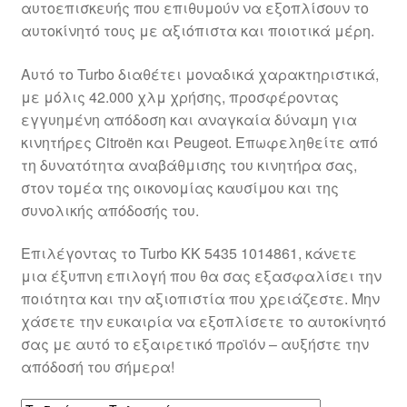
αυτοεπισκευής που επιθυμούν να εξοπλίσουν το
Ολοκλήρωση αγοράς
αυτοκίνητό τους με αξιόπιστα και ποιοτικά μέρη.
Οροι και Προϋποθέσεις
Αυτό το Turbo διαθέτει μοναδικά χαρακτηριστικά,
με μόλις 42.000 χλμ χρήσης, προσφέροντας
Παγκόσμια αποστολή
εγγυημένη απόδοση και αναγκαία δύναμη για
κινητήρες Citroën και Peugeot. Επωφεληθείτε από
τη δυνατότητα αναβάθμισης του κινητήρα σας,
Παράπονα
στον τομέα της οικονομίας καυσίμου και της
συνολικής απόδοσής του.
πληρωμές
Επιλέγοντας το Turbo KK 5435 1014861, κάνετε
Πολιτική Απορρήτου
μια έξυπνη επιλογή που θα σας εξασφαλίσει την
ποιότητα και την αξιοπιστία που χρειάζεστε. Μην
Σχετικά με εμάς
χάσετε την ευκαιρία να εξοπλίσετε το αυτοκίνητό
σας με αυτό το εξαιρετικό προϊόν – αυξήστε την
απόδοσή του σήμερα!