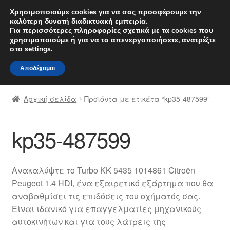
ΑΠΟΣΤΟΛΗ από 7 EUR
Χρησιμοποιούμε cookies για να σας προσφέρουμε την
καλύτερη δυνατή διαδικτυακή εμπειρία.
Δευτέρα-Παρ. 9 π.μ. - 4 μ.μ.
800 848 1565
Για περισσότερες πληροφορίες σχετικά με τα cookies που
χρησιμοποιούμε ή για να τα απενεργοποιήσετε, ανατρέξτε
Απευθείας
Μετάβαση
στο
settings
.
Μενού
μετάβαση
σε
Αποδέχομαι
στην
περιεχόμενο
Αρχική
πλοήγηση
Αρχική σελίδα
Προϊόντα με ετικέτα “kp35-487599”
Διαδικασία Παραπόνων
kp35-487599
Επικοινωνία
Καροτσάκι
Ανακαλύψτε το Turbo KK 5435 1014861 Citroën
Peugeot 1.4 HDI, ένα εξαιρετικό εξάρτημα που θα
Μεταφορά
αναβαθμίσει τις επιδόσεις του οχήματός σας.
Είναι ιδανικό για επαγγελματίες μηχανικούς
Ο λογαριασμός μου
αυτοκινήτων και για τους λάτρεις της