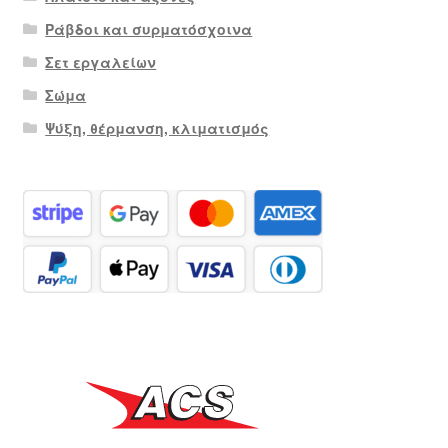
Ράβδοι και συρματόσχοινα
Σετ εργαλείων
Σώμα
Ψύξη, θέρμανση, κλιματισμός